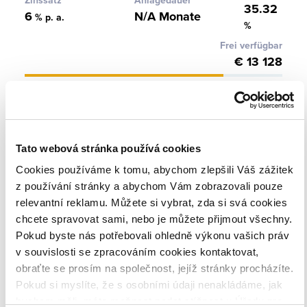
Zinssatz
Anlagedauer
35.32
6
N/A Monate
% p. a.
%
Frei verfügbar
€ 13 128
Unternehmerkredit gesicherte
Tato webová stránka používá cookies
Zinssatz
Anlagedauer
LTV
7
12 Monate
41.31
% p. a.
%
Cookies používáme k tomu, abychom zlepšili Váš zážitek
z používání stránky a abychom Vám zobrazovali pouze
Frei verfügbar
relevantní reklamu. Můžete si vybrat, zda si svá cookies
€ 28 239
chcete spravovat sami, nebo je můžete přijmout všechny.
Pokud byste nás potřebovali ohledně výkonu vašich práv
v souvislosti se zpracováním cookies kontaktovat,
obraťte se prosím na společnost, jejíž stránky procházíte.
Unternehmerkredit gesicherte
Pokud si myslíte, že s osobními údaji nenakládáme, jak
Zinssatz
Anlagedauer
LTV
bychom měli, máte možnost podat stížnost u Úřadu pro