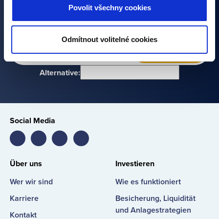
Ihrer Anmeldung erklären Sie sich mit der Verarbeitung
Povolit všechny cookies
Ihrer personenbezogenen Daten einverstanden.
Odmítnout volitelné cookies
NEWSLETTER
Alternative:
Social Media
Bondster
Bondster
Bondster
Bondster
Facebook
LinkedIn
Instagram
YouTube
Über uns
Investieren
Wer wir sind
Wie es funktioniert
Karriere
Besicherung, Liquidität
und Anlagestrategien
Kontakt