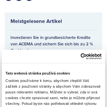
on
on
on
facebook
twitter
LinkedIn
Meistgelesene Artikel
Investieren Sie in grundbesicherte Kredite
von ACEMA und sichern Sie sich bis zu 2 %
Cashback
Sommer-Events für neue Anleger ☀️
Tato webová stránka používá cookies
Regelmäßige Informationen über Kreditgeber
Cookies používáme k tomu, abychom zlepšili Váš
zážitek z používání stránky a abychom Vám zobrazovali
pouze relevantní reklamu. Můžete si vybrat, zda si svá
Wir stellen einen neuen Kreditgeber vor:
cookies chcete spravovat sami, nebo je můžete přijmout
BEST CREDIT
všechny. Pokud byste nás potřebovali ohledně výkonu