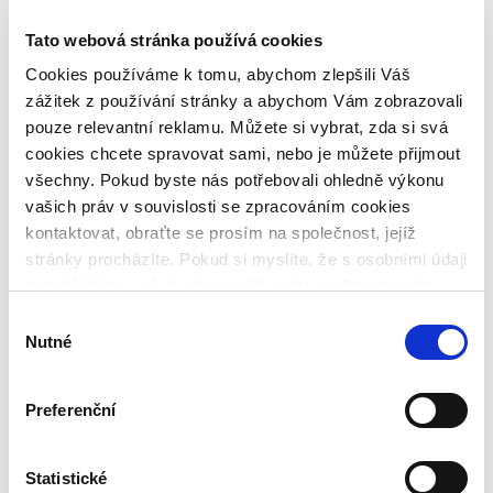
CZ
DE
Tato webová stránka používá cookies
Cookies používáme k tomu, abychom zlepšili Váš
Vyhledávání
zážitek z používání stránky a abychom Vám zobrazovali
Search
pouze relevantní reklamu. Můžete si vybrat, zda si svá
cookies chcete spravovat sami, nebo je můžete přijmout
všechny. Pokud byste nás potřebovali ohledně výkonu
Cashback bonus of 1% on the first 90
vašich práv v souvislosti se zpracováním cookies
days of investing on Bondster
kontaktovat, obraťte se prosím na společnost, jejíž
stránky procházíte. Pokud si myslíte, že s osobními údaji
· Vast options of diversification
nenakládáme, jak bychom měli, máte možnost podat
· Get a yield of up to 17 % p.a.
· Proven loan originators
stížnost u Úřadu pro ochranu osobních údajů. Budeme
Výběr
· Loans offered with a collateral or a buyback guarantee
však rádi, pokud se nejdříve obrátíte přímo na nás a
Nutné
souhlasu
· Liquidity through secondary market
budeme tak moct Váš požadavek obratem vyřešit. Svoje
· Investing made via pre-set investment strategies
· Fast and easy online registration within 3 minutes
nastavení můžete kdykoliv změnit v zápatí stránky
Preferenční
„Nastavení cookies“.
CLAIM YOUR BONUS
Social Media
Statistické