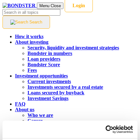
Login
Menu
Close
Search
How it works
About investing
Security, liquidity and investment strategies
Bondster in numbers
Loan providers
Bondster Score
Fees
Investment opportunities
Current investments
Investments secured by a real estate
Loans secured by buyback
Investment Savings
FAQ
About us
Who we are
Career
Contact
Blog
Language:
EN