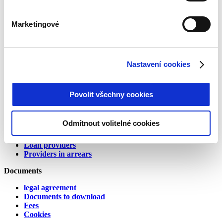
Bondster Facebook
Bondster LinkedIn
Marketingové
Bondster Instagram
Bondster YouTube
About us
Nastavení cookies
Who we are
Contact
Career
Affiliate
Povolit všechny cookies
Investing
Odmítnout volitelné cookies
How it works
Security, liquidity and investment strategies
Loan providers
Providers in arrears
Documents
legal agreement
Documents to download
Fees
Cookies