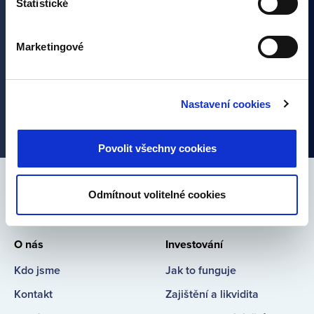
Statistické
Marketingové
Nastavení cookies
Alternative:
Povolit všechny cookies
Spojte se s námi
Odmítnout volitelné cookies
Bondster
Bondster
Bondster
Bondster
Facebook
LinkedIn
Instagram
YouTube
O nás
Investování
Kdo jsme
Jak to funguje
Kontakt
Zajištění a likvidita