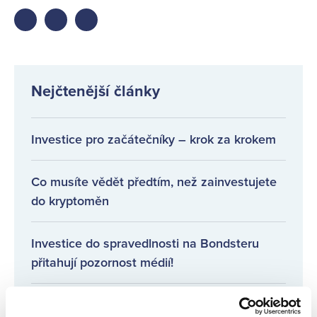
Share
Share
Share
on
on
on
facebook
twitter
LinkedIn
Nejčtenější články
Investice pro začátečníky – krok za krokem
Co musíte vědět předtím, než zainvestujete
do kryptoměn
Investice do spravedlnosti na Bondsteru
přitahují pozornost médií!
Pravidelné informace o poskytovatelích