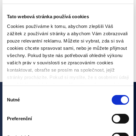
úvěrů
Tato webová stránka používá cookies
Co je inflace, jaké jsou druhy a jaká bude
Cookies používáme k tomu, abychom zlepšili Váš
meziroční inflace?
zážitek z používání stránky a abychom Vám zobrazovali
pouze relevantní reklamu. Můžete si vybrat, zda si svá
cookies chcete spravovat sami, nebo je můžete přijmout
VŠECHNY ČLÁNKY
všechny. Pokud byste nás potřebovali ohledně výkonu
vašich práv v souvislosti se zpracováním cookies
kontaktovat, obraťte se prosím na společnost, jejíž
stránky procházíte. Pokud si myslíte, že s osobními údaji
nenakládáme, jak bychom měli, máte možnost podat
stížnost u Úřadu pro ochranu osobních údajů. Budeme
Výběr
však rádi, pokud se nejdříve obrátíte přímo na nás a
Zajímají vás naše články?
Nutné
souhlasu
budeme tak moct Váš požadavek obratem vyřešit. Svoje
nastavení můžete kdykoliv změnit v zápatí stránky
Přihlašte se k odběru a nezmeškejte žádnou novinku ze
Preferenční
„Nastavení cookies“.
světa investic. Přihlášením se k odběru dáváte souhlas
se zpracováním osobních údajů.