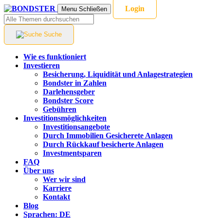
Login
Menu
Schließen
Suche
Wie es funktioniert
Investieren
Besicherung, Liquidität und Anlagestrategien
Bondster in Zahlen
Darlehensgeber
Bondster Score
Gebühren
Investitionsmöglichkeiten
Investitionsangebote
Durch Immobilien Gesicherete Anlagen
Durch Rückkauf besicherte Anlagen
Investmentsparen
FAQ
Über uns
Wer wir sind
Karriere
Kontakt
Blog
Sprachen:
DE