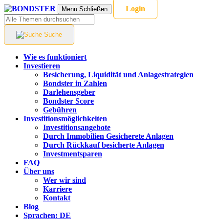
Login
Menu
Schließen
Suche
Wie es funktioniert
Investieren
Besicherung, Liquidität und Anlagestrategien
Bondster in Zahlen
Darlehensgeber
Bondster Score
Gebühren
Investitionsmöglichkeiten
Investitionsangebote
Durch Immobilien Gesicherete Anlagen
Durch Rückkauf besicherte Anlagen
Investmentsparen
FAQ
Über uns
Wer wir sind
Karriere
Kontakt
Blog
Sprachen:
DE