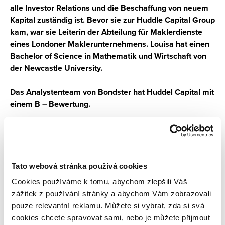
alle Investor Relations und die Beschaffung von neuem
Kapital zuständig ist. Bevor sie zur Huddle Capital Group
kam, war sie Leiterin der Abteilung für Maklerdienste
eines Londoner Maklerunternehmens. Louisa hat einen
Bachelor of Science in Mathematik und Wirtschaft von
der Newcastle University.
Das Analystenteam von Bondster hat Huddel Capital mit
einem B – Bewertung.
INVESTIEREN
Autor des Artikels: Roman Muller
Tato webová stránka používá cookies
Cookies používáme k tomu, abychom zlepšili Váš
zážitek z používání stránky a abychom Vám zobrazovali
pouze relevantní reklamu. Můžete si vybrat, zda si svá
cookies chcete spravovat sami, nebo je můžete přijmout
Teile den Artikel