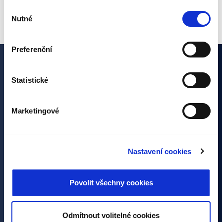
stížnost u Úřadu pro ochranu osobních údajů. Budeme
Výběr
však rádi, pokud se nejdříve obrátíte přímo na nás a
Nutné
souhlasu
budeme tak moct Váš požadavek obratem vyřešit. Svoje
nastavení můžete kdykoliv změnit v zápatí stránky
Preferenční
„Nastavení cookies“.
Sind Sie an unseren Artikeln
Statistické
interessiert?
Marketingové
Abonnieren Sie unseren Newsletter und verpassen Sie
keine Neuigkeiten aus der Welt der Investitionen. Mit Ihrer
Anmeldung erklären Sie sich mit der Verarbeitung Ihrer
Nastavení cookies
personenbezogenen Daten einverstanden.
Povolit všechny cookies
NEWSLETTER
Alternative:
Odmítnout volitelné cookies