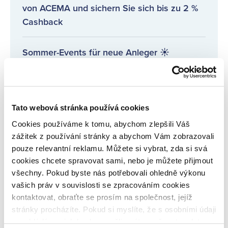
von ACEMA und sichern Sie sich bis zu 2 %
Cashback
Sommer-Events für neue Anleger ☀️
Regelmäßige Informationen über Kreditgeber
Tato webová stránka používá cookies
Wir stellen einen neuen Kreditgeber vor:
Cookies používáme k tomu, abychom zlepšili Váš
BEST CREDIT
zážitek z používání stránky a abychom Vám zobrazovali
pouze relevantní reklamu. Můžete si vybrat, zda si svá
Investieren Sie mit Nera Capital in die Justiz
cookies chcete spravovat sami, nebo je můžete přijmout
und verdienen Sie bis zu 3,5 % Cashback
všechny. Pokud byste nás potřebovali ohledně výkonu
und eine jährliche Rendite von 14 %!
vašich práv v souvislosti se zpracováním cookies
kontaktovat, obraťte se prosím na společnost, jejíž
stránky procházíte. Pokud si myslíte, že s osobními údaji
nenakládáme, jak bychom měli, máte možnost podat
MEHR BEITRÄGE