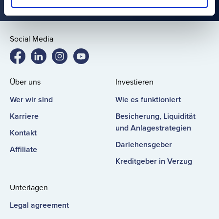
Social Media
Bondster
Bondster
Bondster
Bondster
Facebook
LinkedIn
Instagram
YouTube
Über uns
Investieren
Wer wir sind
Wie es funktioniert
Karriere
Besicherung, Liquidität
und Anlagestrategien
Kontakt
Darlehensgeber
Affiliate
Kreditgeber in Verzug
Unterlagen
Legal agreement