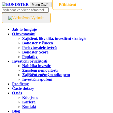
Přihlášení
Menu
Zavřít
Vyhledat
Jak to funguje
O investování
Zajištění, likvidita, investiční strategie
Bondster v číslech
Poskytovatelé úvěrů
Bondster Score
Poplatky
Investiční příležitosti
Nabídka investic
Zajištění nemovitostí
Zajištění zpětným odkupem
Investiční spoření
Pro firmy
Časté dotazy
O nás
Kdo jsme
Kariéra
Kontakt
Blog