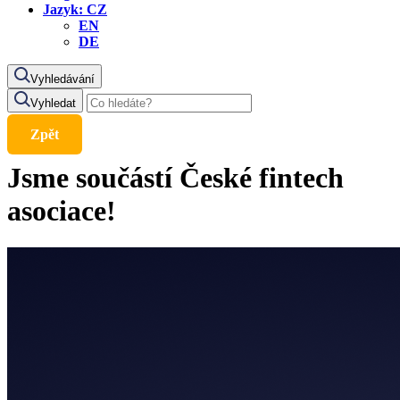
Jazyk:
CZ
EN
DE
Vyhledávání
Vyhledat
Zpět
Jsme součástí České fintech
asociace!