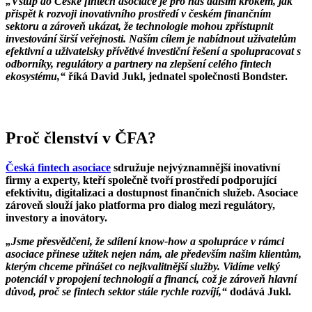
„Vstup do České fintech asociace je pro nás dalším krokem, jak
přispět k rozvoji inovativního prostředí v českém finančním
sektoru a zároveň ukázat, že technologie mohou zpřístupnit
investování širší veřejnosti. Naším cílem je nabídnout uživatelům
efektivní a uživatelsky přívětivé investiční řešení a spolupracovat s
odborníky, regulátory a partnery na zlepšení celého fintech
ekosystému,“
říká David Jukl, jednatel společnosti Bondster.
Proč členství v ČFA?
Česká fintech asociace
sdružuje nejvýznamnější inovativní
firmy a experty, kteří společně tvoří prostředí podporující
efektivitu, digitalizaci a dostupnost finančních služeb. Asociace
zároveň slouží jako platforma pro dialog mezi regulátory,
investory a inovátory.
„Jsme přesvědčeni, že sdílení know-how a spolupráce v rámci
asociace přinese užitek nejen nám, ale především našim klientům,
kterým chceme přinášet co nejkvalitnější služby. Vidíme velký
potenciál v propojení technologií a financí, což je zároveň hlavní
důvod, proč se fintech sektor stále rychle rozvíjí,“
dodává Jukl.