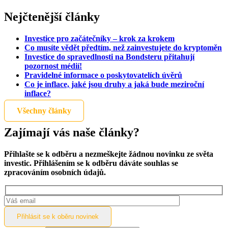
Nejčtenější články
Investice pro začátečníky – krok za krokem
Co musíte vědět předtím, než zainvestujete do kryptoměn
Investice do spravedlnosti na Bondsteru přitahují
pozornost médií!
Pravidelné informace o poskytovatelích úvěrů
Co je inflace, jaké jsou druhy a jaká bude meziroční
inflace?
Všechny články
Zajímají vás naše články?
Přihlašte se k odběru a nezmeškejte žádnou novinku ze světa
investic. Přihlášením se k odběru dáváte souhlas se
zpracováním osobních údajů.