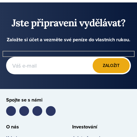
Jste připraveni vydělávat?
Založte si účet a vezměte své peníze do vlastních rukou.
ZALOŽIT
Spojte se s námi
Bondster
Bondster
Bondster
Bondster
Facebook
LinkedIn
Instagram
YouTube
O nás
Investování