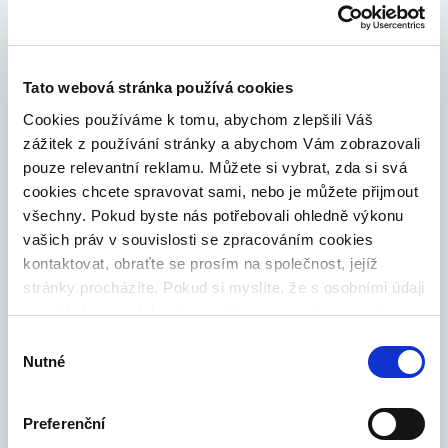
nastavených požadavků. Tato funkce zajistí, že vaše
peníze nebudou ležet na účtu ladem a budou se
průběžně automaticky zhodnocovat. Současně
zabezpečí i diverzifikaci vašeho investičního portfolia.
Tato webová stránka používá cookies
Cookies používáme k tomu, abychom zlepšili Váš
ČASTÉ DOTAZY
JAK NASTAVIT
zážitek z používání stránky a abychom Vám zobrazovali
pouze relevantní reklamu. Můžete si vybrat, zda si svá
cookies chcete spravovat sami, nebo je můžete přijmout
všechny. Pokud byste nás potřebovali ohledně výkonu
vašich práv v souvislosti se zpracováním cookies
kontaktovat, obraťte se prosím na společnost, jejíž
stránky procházíte. Pokud si myslíte, že s osobními údaji
nenakládáme, jak bychom měli, máte možnost podat
stížnost u Úřadu pro ochranu osobních údajů. Budeme
Výběr
Přednastavené investiční
však rádi, pokud se nejdříve obrátíte přímo na nás a
Nutné
souhlasu
budeme tak moct Váš požadavek obratem vyřešit. Svoje
strategie
nastavení můžete kdykoliv změnit v zápatí stránky
Preferenční
„Nastavení cookies“.