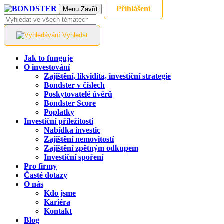
Přihlášení
Menu
Zavřít
Vyhledat
Jak to funguje
O investování
Zajištění, likvidita, investiční strategie
Bondster v číslech
Poskytovatelé úvěrů
Bondster Score
Poplatky
Investiční příležitosti
Nabídka investic
Zajištění nemovitostí
Zajištění zpětným odkupem
Investiční spoření
Pro firmy
Časté dotazy
O nás
Kdo jsme
Kariéra
Kontakt
Blog