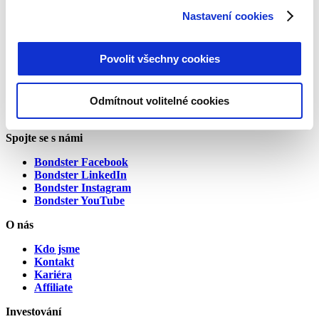
Nastavení cookies
Přihlašte se k odběru a nezmeškejte žádnou novinku ze světa
investic. Přihlášením se k odběru dáváte souhlas se
zpracováním osobních údajů.
Povolit všechny cookies
Odmítnout volitelné cookies
Alternative:
Spojte se s námi
Bondster Facebook
Bondster LinkedIn
Bondster Instagram
Bondster YouTube
O nás
Kdo jsme
Kontakt
Kariéra
Affiliate
Investování