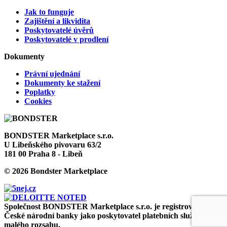
Jak to funguje
Zajištění a likvidita
Poskytovatelé úvěrů
Poskytovatelé v prodlení
Dokumenty
Právní ujednání
Dokumenty ke stažení
Poplatky
Cookies
BONDSTER Marketplace s.r.o.
U Libeňského pivovaru 63/2
181 00 Praha 8 - Libeň
© 2026 Bondster Marketplace
Společnost BONDSTER Marketplace s.r.o. je registrována u
České národní banky jako poskytovatel platebních služeb
malého rozsahu.