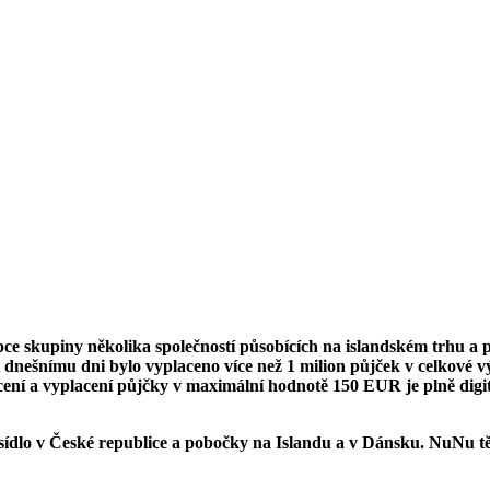
ce skupiny několika společností působících na islandském trhu a p
K dnešnímu dni bylo vyplaceno více než 1 milion půjček v celkové
ení a vyplacení půjčky v maximální hodnotě 150 EUR je plně digit
sídlo v České republice a pobočky na Islandu a v Dánsku. NuNu těž