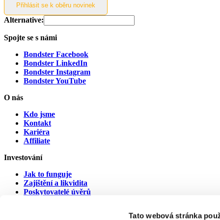
Alternative:
Spojte se s námi
Bondster Facebook
Bondster LinkedIn
Bondster Instagram
Bondster YouTube
O nás
Kdo jsme
Kontakt
Kariéra
Affiliate
Investování
Jak to funguje
Zajištění a likvidita
Poskytovatelé úvěrů
Poskytovatelé v prodlení
Tato webová stránka použ
Dokumenty