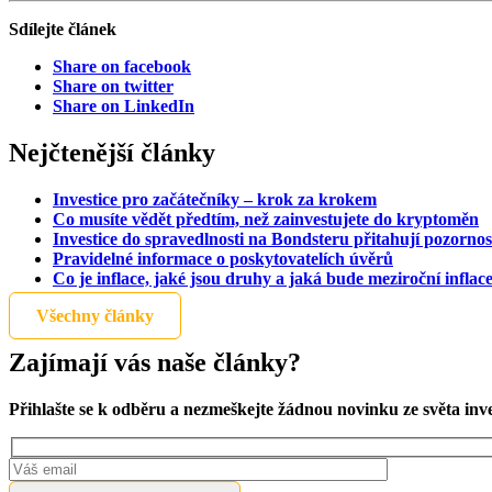
Sdílejte článek
Share on facebook
Share on twitter
Share on LinkedIn
Nejčtenější články
Investice pro začátečníky – krok za krokem
Co musíte vědět předtím, než zainvestujete do kryptoměn
Investice do spravedlnosti na Bondsteru přitahují pozornos
Pravidelné informace o poskytovatelích úvěrů
Co je inflace, jaké jsou druhy a jaká bude meziroční inflac
Všechny články
Zajímají vás naše články?
Přihlašte se k odběru a nezmeškejte žádnou novinku ze světa inv