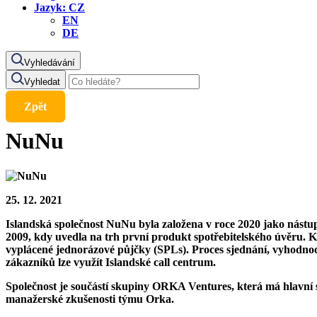
Jazyk:
CZ
EN
DE
Vyhledávání
Vyhledat
Zpět
NuNu
25. 12. 2021
Islandská společnost
NuNu
byla založena v roce 2020 jako nástup
2009, kdy uvedla na trh první produkt spotřebitelského úvěru. 
vyplácené jednorázové půjčky (SPLs). Proces sjednání, vyhodnoc
zákazníků lze využít Islandské call centrum.
Společnost je součástí skupiny ORKA Ventures, která má hlavní 
manažerské zkušenosti týmu Orka.