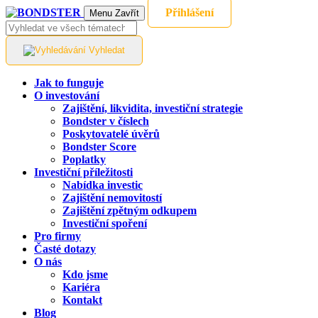
Přihlášení
Menu
Zavřít
Vyhledat
Jak to funguje
O investování
Zajištění, likvidita, investiční strategie
Bondster v číslech
Poskytovatelé úvěrů
Bondster Score
Poplatky
Investiční příležitosti
Nabídka investic
Zajištění nemovitostí
Zajištění zpětným odkupem
Investiční spoření
Pro firmy
Časté dotazy
O nás
Kdo jsme
Kariéra
Kontakt
Blog