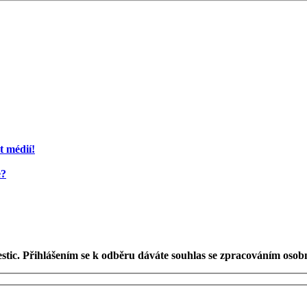
t médií!
e?
estic. Přihlášením se k odběru dáváte souhlas se zpracováním osob