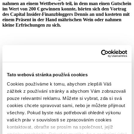
nahmen an einem Wettbewerb teil, in dem man einen Gutschein
im Wert von 200 € gewinnen konnte, hörten sich den Vortrag
des Capital Insider-Finanzbloggers Dennis an und kosteten mit
einem Präsent in der Hand mährischen Wein oder nahmen
kleine Erfrischungen zu sich.
Tato webová stránka používá cookies
Unser CEO Pavel Klema antwortete auf Fragen von Investoren
und gab Interviews für unsere Affiliate-Partner. Viele dieser
Cookies používáme k tomu, abychom zlepšili Váš
Partner statteten unserem Messestand einen Besuch ab, um
zážitek z používání stránky a abychom Vám zobrazovali
unsere Spezialistin für Affiliate-Marketing Markéta Mazanová
zu treffen. Gelegenheit dazu hatten sie übrigens auch bei dem
pouze relevantní reklamu. Můžete si vybrat, zda si svá
Networking am Freitagabend, an dem sämtliche in Stuttgart
cookies chcete spravovat sami, nebo je můžete přijmout
anwesenden Bondster-Mitarbeiter teilnahmen.
všechny. Pokud byste nás potřebovali ohledně výkonu
vašich práv v souvislosti se zpracováním cookies
kontaktovat, obraťte se prosím na společnost, jejíž
Des Weiteren wollen wir in diesem Artikel auch die zwei
Gewinner des Gutschein-Wettbewerbs verkünden. An beiden