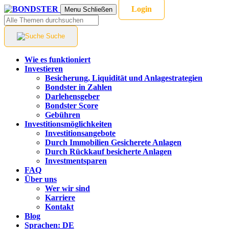
Login
Menu
Schließen
Suche
Wie es funktioniert
Investieren
Besicherung, Liquidität und Anlagestrategien
Bondster in Zahlen
Darlehensgeber
Bondster Score
Gebühren
Investitionsmöglichkeiten
Investitionsangebote
Durch Immobilien Gesicherete Anlagen
Durch Rückkauf besicherte Anlagen
Investmentsparen
FAQ
Über uns
Wer wir sind
Karriere
Kontakt
Blog
Sprachen:
DE