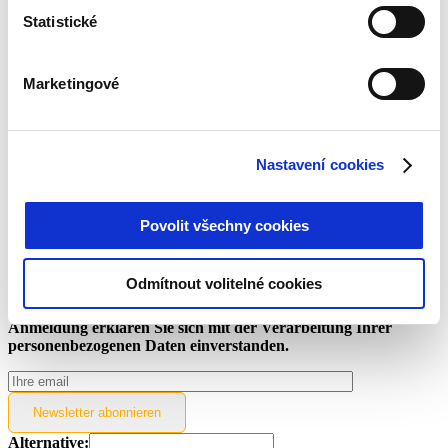
Statistické
Investieren Sie in grundbesicherte Kredite von ACEMA
und sichern Sie sich bis zu 2 % Cashback
Sommer-Events für neue Anleger ☀️
Marketingové
Regelmäßige Informationen über Kreditgeber
Wir stellen einen neuen Kreditgeber vor: BEST CREDIT
Investieren Sie mit Nera Capital in die Justiz und
verdienen Sie bis zu 3,5 % Cashback und eine jährliche
Nastavení cookies
Rendite von 14 %!
Mehr Beiträge
Povolit všechny cookies
Sind Sie an unseren Artikeln interessiert?
Odmítnout volitelné cookies
Abonnieren Sie unseren Newsletter und verpassen Sie keine
Neuigkeiten aus der Welt der Investitionen. Mit Ihrer
Anmeldung erklären Sie sich mit der Verarbeitung Ihrer
personenbezogenen Daten einverstanden.
Newsletter
abonnieren
Alternative: