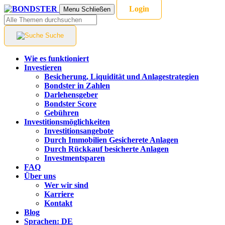
Login
Menu
Schließen
Suche
Wie es funktioniert
Investieren
Besicherung, Liquidität und Anlagestrategien
Bondster in Zahlen
Darlehensgeber
Bondster Score
Gebühren
Investitionsmöglichkeiten
Investitionsangebote
Durch Immobilien Gesicherete Anlagen
Durch Rückkauf besicherte Anlagen
Investmentsparen
FAQ
Über uns
Wer wir sind
Karriere
Kontakt
Blog
Sprachen:
DE