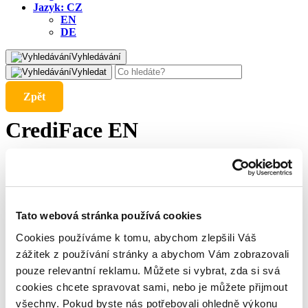
Jazyk:
CZ
EN
DE
Vyhledávání
Vyhledat
Zpět
CrediFace EN
5. 11. 2025
We are currently waiting for an official statement from the
Tato webová stránka používá cookies
regulator. We are urging this response through the Czech
Embassy. Together with our legal counsel, we are considering
Cookies používáme k tomu, abychom zlepšili Váš
the next steps. We will keep you informed of further
zážitek z používání stránky a abychom Vám zobrazovali
developments.
pouze relevantní reklamu. Můžete si vybrat, zda si svá
cookies chcete spravovat sami, nebo je můžete přijmout
Sdílejte článek
všechny. Pokud byste nás potřebovali ohledně výkonu