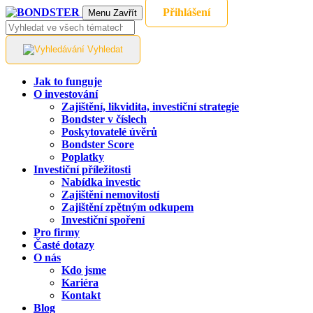
Přihlášení
Menu
Zavřít
Vyhledat
Jak to funguje
O investování
Zajištění, likvidita, investiční strategie
Bondster v číslech
Poskytovatelé úvěrů
Bondster Score
Poplatky
Investiční příležitosti
Nabídka investic
Zajištění nemovitostí
Zajištění zpětným odkupem
Investiční spoření
Pro firmy
Časté dotazy
O nás
Kdo jsme
Kariéra
Kontakt
Blog