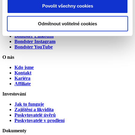
Povolit všechny cookies
Alternative:
Spojte se s námi
Odmítnout volitelné cookies
Bondster Facebook
Bondster LinkedIn
Bondster Instagram
Bondster YouTube
O nás
Kdo jsme
Kontakt
Kariéra
Affiliate
Investování
Jak to funguje
Zajištění a likvidita
Poskytovatelé úvěrů
Poskytovatelé v prodlení
Dokumenty