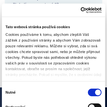
přitahují pozornost médií!
Pravidelné informace o poskytovatelích
úvěrů
Tato webová stránka používá cookies
Cookies používáme k tomu, abychom zlepšili Váš
Co je inflace, jaké jsou druhy a jaká bude
zážitek z používání stránky a abychom Vám zobrazovali
meziroční inflace?
pouze relevantní reklamu. Můžete si vybrat, zda si svá
cookies chcete spravovat sami, nebo je můžete přijmout
všechny. Pokud byste nás potřebovali ohledně výkonu
vašich práv v souvislosti se zpracováním cookies
VŠECHNY ČLÁNKY
kontaktovat, obraťte se prosím na společnost, jejíž
stránky procházíte. Pokud si myslíte, že s osobními údaji
nenakládáme, jak bychom měli, máte možnost podat
stížnost u Úřadu pro ochranu osobních údajů. Budeme
Výběr
však rádi, pokud se nejdříve obrátíte přímo na nás a
Nutné
souhlasu
budeme tak moct Váš požadavek obratem vyřešit. Svoje
Zajímají vás naše články?
nastavení můžete kdykoliv změnit v zápatí stránky