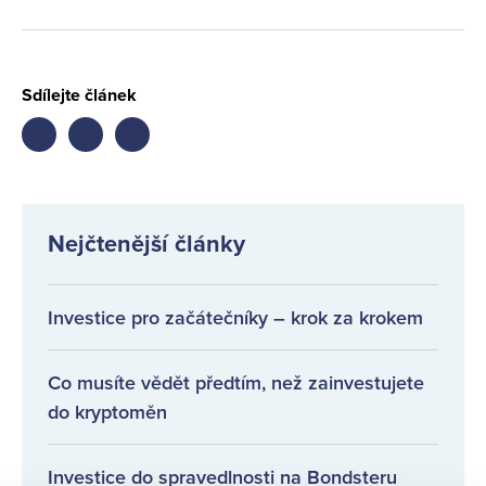
Sdílejte článek
Share
Share
Share
on
on
on
facebook
twitter
LinkedIn
Nejčtenější články
Investice pro začátečníky – krok za krokem
Co musíte vědět předtím, než zainvestujete
do kryptoměn
Investice do spravedlnosti na Bondsteru