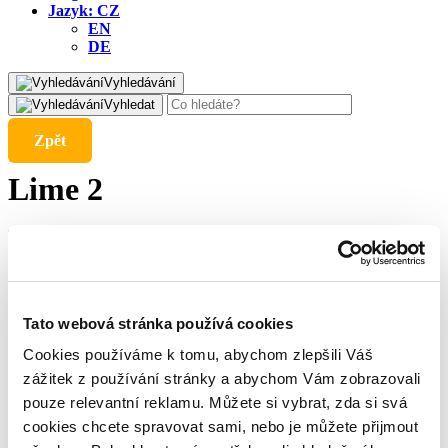
Jazyk:
CZ
EN
DE
Vyhledávání
Vyhledat
Zpět
Lime 2
4. 4. 2025
Navázali jsme komunikaci s finančním ředitelem poskytovatele
Tato webová stránka používá cookies
a pokračujeme v jednáních o možných variantách řešení.
Hledáme takové řešení, které bude výhodné pro investory
Cookies používáme k tomu, abychom zlepšili Váš
platformy Bondster. O dalším vývoji vás budeme informovat.
zážitek z používání stránky a abychom Vám zobrazovali
pouze relevantní reklamu. Můžete si vybrat, zda si svá
Sdílejte článek
cookies chcete spravovat sami, nebo je můžete přijmout
Share on facebook