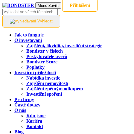
Přihlášení
Menu
Zavřít
Vyhledat
Jak to funguje
O investování
Zajištění, likvidita, investiční strategie
Bondster v číslech
Poskytovatelé úvěrů
Bondster Score
Poplatky
Investiční příležitosti
Nabídka investic
Zajištění nemovitostí
Zajištění zpětným odkupem
Investiční spoření
Pro firmy
Časté dotazy
O nás
Kdo jsme
Kariéra
Kontakt
Blog