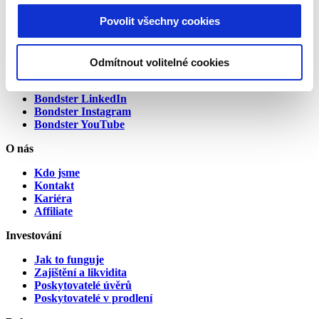
Povolit všechny cookies
Alternative:
Spojte se s námi
Odmítnout volitelné cookies
Bondster Facebook
Bondster LinkedIn
Bondster Instagram
Bondster YouTube
O nás
Kdo jsme
Kontakt
Kariéra
Affiliate
Investování
Jak to funguje
Zajištění a likvidita
Poskytovatelé úvěrů
Poskytovatelé v prodlení