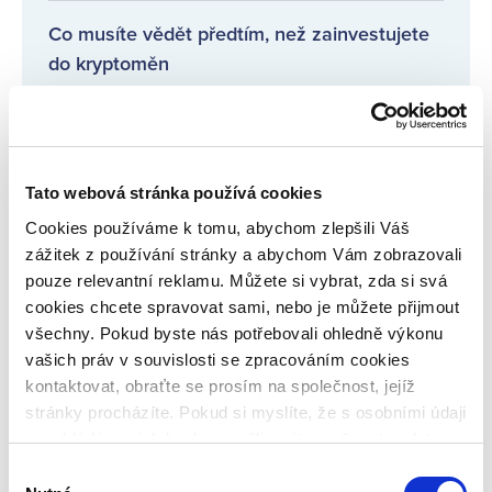
Co musíte vědět předtím, než zainvestujete
do kryptoměn
Investice do spravedlnosti na Bondsteru
přitahují pozornost médií!
Tato webová stránka používá cookies
Pravidelné informace o poskytovatelích
Cookies používáme k tomu, abychom zlepšili Váš
úvěrů
zážitek z používání stránky a abychom Vám zobrazovali
pouze relevantní reklamu. Můžete si vybrat, zda si svá
cookies chcete spravovat sami, nebo je můžete přijmout
Co je inflace, jaké jsou druhy a jaká bude
všechny. Pokud byste nás potřebovali ohledně výkonu
meziroční inflace?
vašich práv v souvislosti se zpracováním cookies
kontaktovat, obraťte se prosím na společnost, jejíž
stránky procházíte. Pokud si myslíte, že s osobními údaji
VŠECHNY ČLÁNKY
nenakládáme, jak bychom měli, máte možnost podat
stížnost u Úřadu pro ochranu osobních údajů. Budeme
Výběr
však rádi, pokud se nejdříve obrátíte přímo na nás a