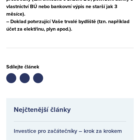
vlastnictví BÚ nebo bankovní výpis ne starší jak 3
měsíce).
– Doklad potvrzující Vaše trvalé bydliště (tzn. například
účet za elektřinu, plyn apod.).
Sdílejte článek
Share
Share
Share
on
on
on
facebook
twitter
LinkedIn
Nejčtenější články
Investice pro začátečníky – krok za krokem