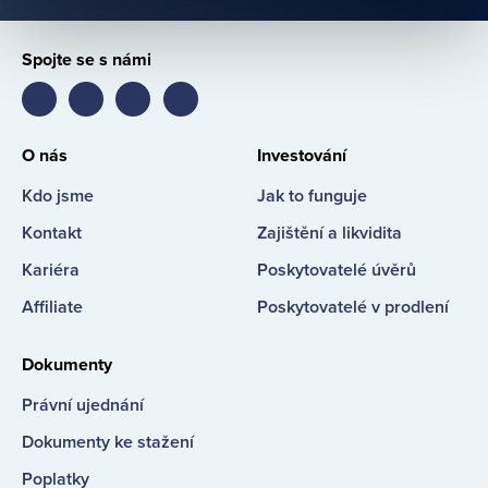
Spojte se s námi
Bondster
Bondster
Bondster
Bondster
Facebook
LinkedIn
Instagram
YouTube
O nás
Investování
Kdo jsme
Jak to funguje
Kontakt
Zajištění a likvidita
Kariéra
Poskytovatelé úvěrů
Affiliate
Poskytovatelé v prodlení
Dokumenty
Právní ujednání
Dokumenty ke stažení
Poplatky