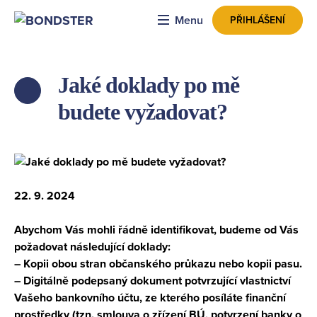
Menu
PŘIHLÁŠENÍ
Jaké doklady po mě
ZPĚT
budete vyžadovat?
22. 9. 2024
Abychom Vás mohli řádně identifikovat, budeme od Vás
požadovat následující doklady:
– Kopii obou stran občanského průkazu nebo kopii pasu.
– Digitálně podepsaný dokument potvrzující vlastnictví
Vašeho bankovního účtu, ze kterého posíláte finanční
prostředky (tzn. smlouva o zřízení BÚ, potvrzení banky o