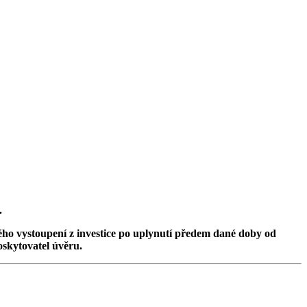
.
ého vystoupení z investice po uplynutí předem dané doby od
oskytovatel úvěru.