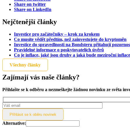
Share on twitter
Share on LinkedIn
Nejčtenější články
Investice pro začátečníky – krok za krokem
Co musíte vědět předtím, než zainvestujete do kryptoměn
Investice do spravedlnosti na Bondsteru přitahují pozornos
Pravidelné informace o poskytovatelích úvěrů
Co je inflace, jaké jsou druhy a jaká bude meziroční inflac
Všechny články
Zajímají vás naše články?
Přihlašte se k odběru a nezmeškejte žádnou novinku ze světa inv
Alternative: