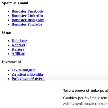
Spojte se s námi
Bondster Facebook
Bondster LinkedIn
Bondster Instagram
Bondster YouTube
O nás
Kdo jsme
Kontakt
Kariéra
Affiliate
Investování
Jak to funguje
Zajištění a likvidita
Poskytovatelé úvěrů
Poskytovatelé v prodlení
Tato webová stránka použ
Dokumenty
Cookies používáme k tomu
Právní ujednání
zobrazovali pouze relevan
Dokumenty ke stažení