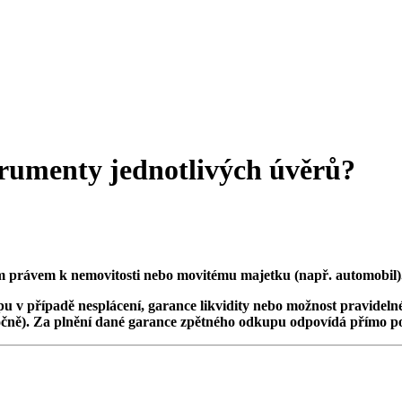
trumenty jednotlivých úvěrů?
m právem k nemovitosti nebo movitému majetku (např. automobil)
 v případě nesplácení, garance likvidity nebo možnost pravideln
, ročně). Za plnění dané garance zpětného odkupu odpovídá přímo p