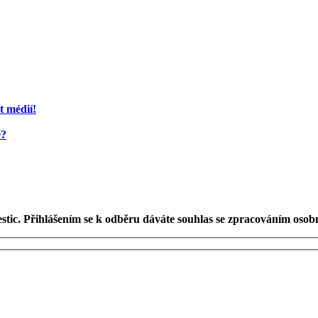
t médií!
e?
estic. Přihlášením se k odběru dáváte souhlas se zpracováním osob