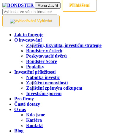
Přihlášení
Menu
Zavřít
Vyhledat
Jak to funguje
O investování
Zajištění, likvidita, investiční strategie
Bondster v číslech
Poskytovatelé úvěrů
Bondster Score
Poplatky
Investiční příležitosti
Nabídka investic
Zajištění nemovitostí
Zajištění zpětným odkupem
Investiční spoření
Pro firmy
Časté dotazy
O nás
Kdo jsme
Kariéra
Kontakt
Blog