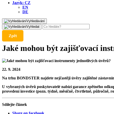
Jazyk:
CZ
EN
DE
Vyhledávání
Vyhledat
Zpět
Jaké mohou být zajišťovací ins
22. 9. 2024
Na trhu BONDSTER najdete nejčastěji úvěry zajištěné zástavní
U vybraných úvěrů poskytovatelé nabízí garance zpětného odkupu
provedení investice (pozn. týdně, měsíčně, čtvrtletně, půlročně
Sdílejte článek
Share on facebook