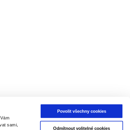
Povolit všechny cookies
m Vám
vat sami,
Odmítnout volitelné cookies