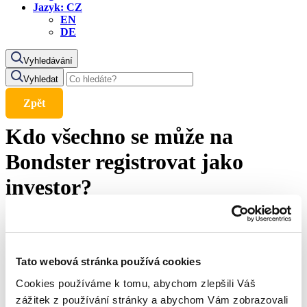
Jazyk:
CZ
EN
DE
Vyhledávání
Vyhledat
Zpět
Kdo všechno se může na
Bondster registrovat jako
investor?
22. 9. 2024
Tato webová stránka používá cookies
Registrovat se mohou občané z České republiky starší 18 let,
plnoletí občané ostatních zemí Evropské unie i vybraných států
Cookies používáme k tomu, abychom zlepšili Váš
mimo EU, ale také právnické osoby se sídlem na území
zážitek z používání stránky a abychom Vám zobrazovali
Evropské unie. Podmínkou úspěšné registrace a možnosti