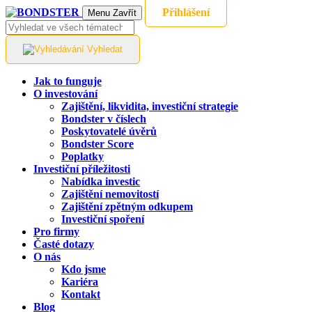
Přihlášení
Menu
Zavřít
Vyhledat
Jak to funguje
O investování
Zajištění, likvidita, investiční strategie
Bondster v číslech
Poskytovatelé úvěrů
Bondster Score
Poplatky
Investiční příležitosti
Nabídka investic
Zajištění nemovitostí
Zajištění zpětným odkupem
Investiční spoření
Pro firmy
Časté dotazy
O nás
Kdo jsme
Kariéra
Kontakt
Blog