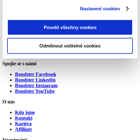
Nastavení cookies
Přihlašte se k odběru a nezmeškejte žádnou novinku ze světa
investic. Přihlášením se k odběru dáváte souhlas se
zpracováním osobních údajů.
Povolit všechny cookies
Odmítnout volitelné cookies
Spojte se s námi
Bondster Facebook
Bondster LinkedIn
Bondster Instagram
Bondster YouTube
O nás
Kdo jsme
Kontakt
Kariéra
Affiliate
Investování