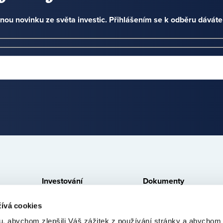
nou novinku ze světa investic. Přihlášením se k odběru dávát
Investování
Dokumenty
Jak to funguje
Právní ujednání
ívá cookies
Zajištění a likvidita
Dokumenty ke stažení
, abychom zlepšili Váš zážitek z používání stránky a abycho