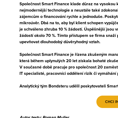
Společnost Smart Finance klade důraz na
vysokou k
nejmodernější technologie a neustále také zdokonal
zájemcům o financování
rychle
a
jednoduše
. Posky
mikroúvěr. Dbá na to, aby byl klient schopen vypůjč
je schváleno zhruba
10 %
žádostí. Úspěšnější jsou v
žádostí okolo
70 %
. Tímto přístupem se firma snaží 
upevňovat dlouhodobý důvěryhodný vztah.
Společnost Smart Finance je řízena zkušeným mana
která během uplynulých 20 let získala bohaté zkušen
V současné době pracuje pro společnost 20 zaměstn
IT specialisté, pracovníci oddělení rizik či vymáhán
Analytický tým Bondsteru udělil poskytovateli Smar
CHCI I
Autor textu: Roman Muller