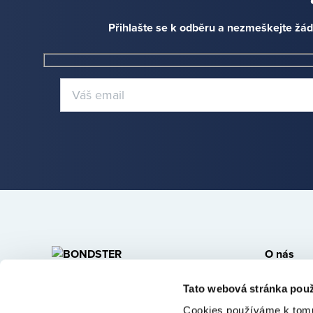
Přihlašte se k odběru a nezmeškejte žád
O nás
Kdo jsme
BONDSTER Marketplace s.r.o.
Tato webová stránka použ
Kontakt
U Libeňského pivovaru 63/2
Cookies používáme k tomu