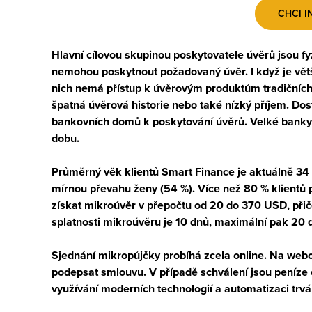
CHCI I
Hlavní cílovou skupinou poskytovatele úvěrů jsou fy
nemohou poskytnout požadovaný úvěr. I když je vět
nich nemá přístup k úvěrovým produktům tradičníc
špatná úvěrová historie nebo také nízký příjem. Dos
bankovních domů k poskytování úvěrů. Velké banky 
dobu.
Průměrný věk klientů Smart Finance je aktuálně
34 
mírnou převahu
ženy
(54 %). Více než
80 %
klientů 
získat mikroúvěr v přepočtu od
20
do
370 USD
, př
splatnosti mikroúvěru je
10 dnů
, maximální pak
20 
Sjednání mikropůjčky probíhá zcela
online
. Na web
podepsat smlouvu. V případě schválení jsou peníze 
využívání moderních technologií a automatizaci tr