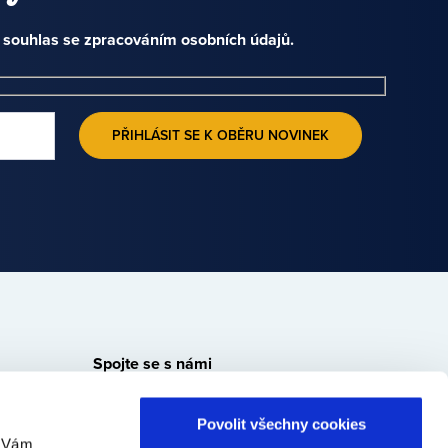
e souhlas se zpracováním osobních údajů.
Spojte se s námi
Bondster
Bondster
Bondster
Bondster
Povolit všechny cookies
Facebook
LinkedIn
Instagram
YouTube
m Vám