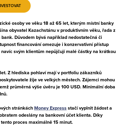
NVESTOVAT
zické osoby ve věku 18 až 65 let, kterým místní banky
šina obyvatel Kazachstánu v produktivním věku, řada z
h bank. Důvodem bývá například nedostatečná či
tupnost financování omezuje i konzervativní přístup
navíc svým klientům nepůjčují malé částky na krátkou
let
. Z hlediska pohlaví mají v portfoliu zákazníků
poskytovatele žije ve velkých městech. Zájemci mohou
ičemž průměrná výše úvěru je
100 USD
. Minimální doba
dnů
.
ových stránkách
Money Express
stačí vyplnit žádost a
obratem odeslány na bankovní účet klienta. Díky
vá tento proces maximálně
15 minut
.