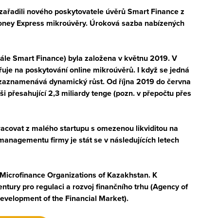
ařadili nového poskytovatele úvěrů Smart Finance z
oney Express mikroúvěry. Úroková sazba nabízených
ále Smart Finance) byla založena v květnu 2019. V
je na poskytování online mikroúvěrů. I když se jedná
ní zaznamenává dynamický růst. Od října
2019
do června
ši přesahující
2,3 miliardy tenge
(pozn. v přepočtu přes
covat z malého startupu s omezenou likviditou na
managementu firmy je stát se v následujících letech
 Microfinance Organizations of Kazakhstan.
K
entury pro regulaci a rozvoj finančního trhu (Agency of
Development of the Financial Market).