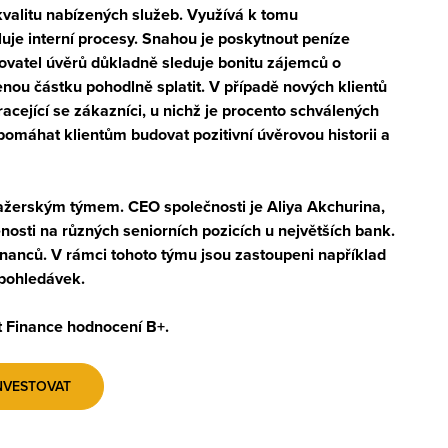
valitu
nabízených služeb. Využívá k tomu
uje interní procesy. Snahou je poskytnout peníze
tovatel úvěrů důkladně sleduje bonitu zájemců o
enou částku pohodlně splatit. V případě nových klientů
racející se zákazníci, u nichž je procento schválených
pomáhat klientům budovat pozitivní úvěrovou historii a
žerským týmem. CEO společnosti je Aliya Akchurina,
osti na různých seniorních pozicích u největších bank.
anců. V rámci tohoto týmu jsou zastoupeni například
í pohledávek.
t Finance hodnocení B+.
NVESTOVAT