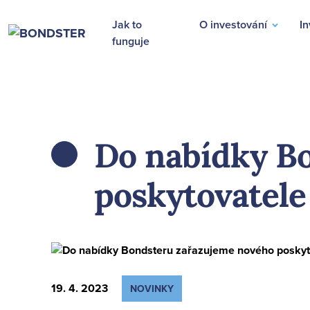
Jak to
O investování
In
funguje
Do nabídky B
ZPĚT
poskytovatele
19. 4. 2023
NOVINKY