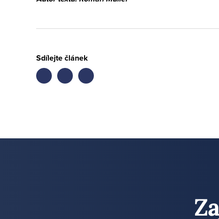
Sdílejte článek
Share
Share
Share
on
on
on
facebook
twitter
LinkedIn
Za