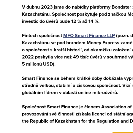
V dubnu 2023 jsme do nabídky platformy Bondster z
Kazachstánu. Společnost poskytuje pod značkou M
investic do úvěrů bude 12 % až 14 %.
Fintech společnost
MFO Smart Finance LLP
(pozn. d
Kazachstánu
se pod brandem
Money Express
zaměřu
o společnost s kratší historií, od okamžiku založe
2022
poskytla více než
49 tisíc úvěrů
v souhrnné vý
5 milionů USD
).
Smart Finance
se během krátké doby dokázala vypra
středně velkou,
stabilní
a
ziskovou
společnost. Vizí 
globálním lídrem v oblasti
online mikroúvěrů
.
Společnost Smart Finance je členem
Association of
provozování své činnosti získala
licenci
od státní ag
the Republic of Kazakhstan for the Regulation and 