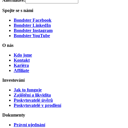
Alternative:
Spojte se s námi
Bondster Facebook
Bondster LinkedIn
Bondster Instagram
Bondster YouTube
O nás
Kdo jsme
Kontakt
Kariéra
Affiliate
Investování
Jak to funguje
Zajištění a likvidita
Poskytovatelé úvěrů
Poskytovatelé v prodlení
Dokumenty
Právní ujednání