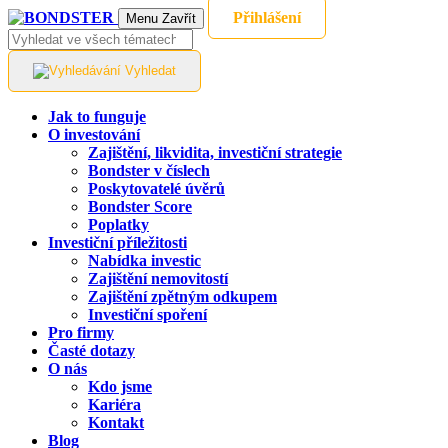
Přihlášení
Menu
Zavřít
Vyhledat
Jak to funguje
O investování
Zajištění, likvidita, investiční strategie
Bondster v číslech
Poskytovatelé úvěrů
Bondster Score
Poplatky
Investiční příležitosti
Nabídka investic
Zajištění nemovitostí
Zajištění zpětným odkupem
Investiční spoření
Pro firmy
Časté dotazy
O nás
Kdo jsme
Kariéra
Kontakt
Blog