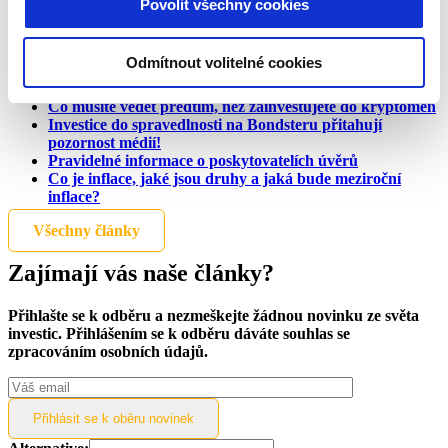
Share on LinkedIn
Povolit všechny cookies
Nejčtenější články
Odmítnout volitelné cookies
Investice pro začátečníky – krok za krokem
Co musíte vědět předtím, než zainvestujete do kryptoměn
Investice do spravedlnosti na Bondsteru přitahují
pozornost médií!
Pravidelné informace o poskytovatelích úvěrů
Co je inflace, jaké jsou druhy a jaká bude meziroční
inflace?
Všechny články
Zajímají vás naše články?
Přihlašte se k odběru a nezmeškejte žádnou novinku ze světa
investic. Přihlášením se k odběru dáváte souhlas se
zpracováním osobních údajů.