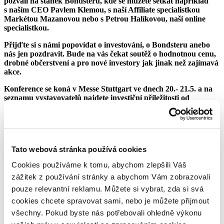
pozvali na stánek Bondsteru, kde se můžete setkat například
s naším CEO Pavlem Klemou, s naší Affiliate specialistkou
Markétou Mazanovou nebo s Petrou Halíkovou, naší online
specialistkou.
Přijďte si s námi popovídat o investování, o Bondsteru anebo
nás jen pozdravit. Bude na vás čekat soutěž o hodnotnou cenu,
drobné občerstvení a pro nové investory jak jinak než zajímavá
akce.
Konference se koná v Messe Stuttgart ve dnech 20.- 21.5. a na
seznamu vystavovatelů najdete investiční příležitosti od
soukromých institucí až po významné německé banky. Můžete
se zde setkat s investičními poradci, makléři, správci investic či
s dalšími poskytovateli služeb.
Nebudou chybět zajímavé přednášky, workshopy a diskuse s
Tato webová stránka používá cookies
experty ze světa investic. Mezi přednášková témata budou
patřit zejména aktuality ze současné finanční situace ve světě,
Cookies používáme k tomu, abychom zlepšili Váš
zajímavé finanční tipy, podrobné analýzy, nejnovější vývoj a
zážitek z používání stránky a abychom Vám zobrazovali
letošní trendy. Pro investory, kteří se nemohou dostavit v těchto
dnech do Stuttgartu, bude nabízena služba Invest Live Stream.
pouze relevantní reklamu. Můžete si vybrat, zda si svá
cookies chcete spravovat sami, nebo je můžete přijmout
Na otázku „Jak může obchodování podpořit růst bohatství?“
všechny. Pokud byste nás potřebovali ohledně výkonu
bude odpovídat živá akce
World of Trading
, kde si mohou