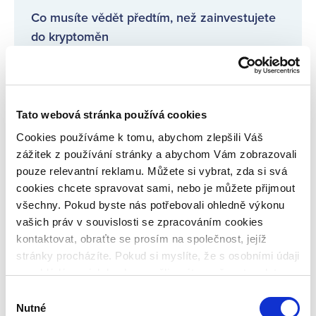
Co musíte vědět předtím, než zainvestujete
do kryptoměn
Investice do spravedlnosti na Bondsteru
přitahují pozornost médií!
Tato webová stránka používá cookies
Cookies používáme k tomu, abychom zlepšili Váš
Pravidelné informace o poskytovatelích
zážitek z používání stránky a abychom Vám zobrazovali
úvěrů
pouze relevantní reklamu. Můžete si vybrat, zda si svá
cookies chcete spravovat sami, nebo je můžete přijmout
Co je inflace, jaké jsou druhy a jaká bude
všechny. Pokud byste nás potřebovali ohledně výkonu
meziroční inflace?
vašich práv v souvislosti se zpracováním cookies
kontaktovat, obraťte se prosím na společnost, jejíž
stránky procházíte. Pokud si myslíte, že s osobními údaji
nenakládáme, jak bychom měli, máte možnost podat
VŠECHNY ČLÁNKY
stížnost u Úřadu pro ochranu osobních údajů. Budeme
Výběr
však rádi, pokud se nejdříve obrátíte přímo na nás a
Nutné
souhlasu