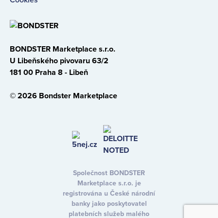
BONDSTER Marketplace s.r.o.
U Libeňského pivovaru 63/2
181 00 Praha 8 - Libeň
© 2026 Bondster Marketplace
Společnost BONDSTER
Marketplace s.r.o. je
registrována u České národní
banky jako poskytovatel
platebních služeb malého