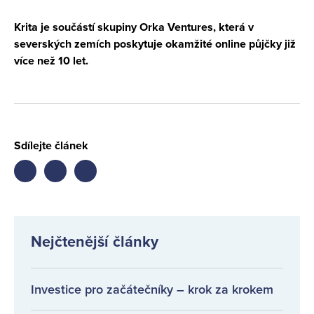
Krita je součástí skupiny Orka Ventures, která v
severských zemích poskytuje okamžité online půjčky již
více než 10 let.
Sdílejte článek
Share
Share
Share
on
on
on
facebook
twitter
LinkedIn
Nejčtenější články
Investice pro začátečníky – krok za krokem