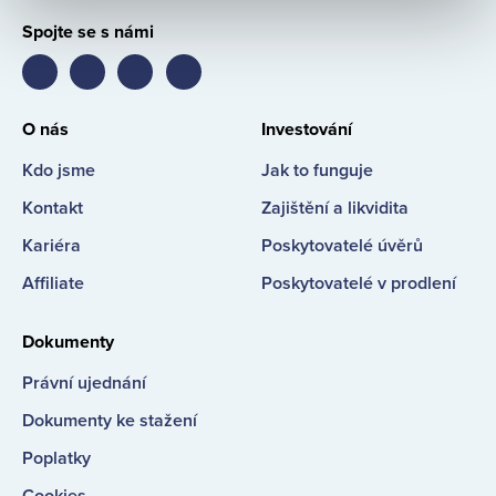
Spojte se s námi
Bondster
Bondster
Bondster
Bondster
Facebook
LinkedIn
Instagram
YouTube
O nás
Investování
Kdo jsme
Jak to funguje
Kontakt
Zajištění a likvidita
Kariéra
Poskytovatelé úvěrů
Affiliate
Poskytovatelé v prodlení
Dokumenty
Právní ujednání
Dokumenty ke stažení
Poplatky
Cookies