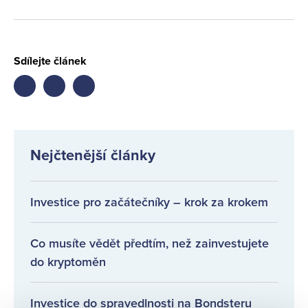
Sdílejte článek
Share
Share
Share
on
on
on
facebook
twitter
LinkedIn
Nejčtenější články
Investice pro začátečníky – krok za krokem
Co musíte vědět předtím, než zainvestujete
do kryptoměn
Investice do spravedlnosti na Bondsteru