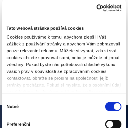
přitahují pozornost médií!
Pravidelné informace o poskytovatelích
Tato webová stránka používá cookies
úvěrů
Cookies používáme k tomu, abychom zlepšili Váš
zážitek z používání stránky a abychom Vám zobrazovali
Co je inflace, jaké jsou druhy a jaká bude
pouze relevantní reklamu. Můžete si vybrat, zda si svá
meziroční inflace?
cookies chcete spravovat sami, nebo je můžete přijmout
všechny. Pokud byste nás potřebovali ohledně výkonu
vašich práv v souvislosti se zpracováním cookies
VŠECHNY ČLÁNKY
kontaktovat, obraťte se prosím na společnost, jejíž
stránky procházíte. Pokud si myslíte, že s osobními údaji
nenakládáme, jak bychom měli, máte možnost podat
stížnost u Úřadu pro ochranu osobních údajů. Budeme
Výběr
však rádi, pokud se nejdříve obrátíte přímo na nás a
Nutné
souhlasu
budeme tak moct Váš požadavek obratem vyřešit. Svoje
nastavení můžete kdykoliv změnit v zápatí stránky
Zajímají vás naše články?
Preferenční
„Nastavení cookies“.