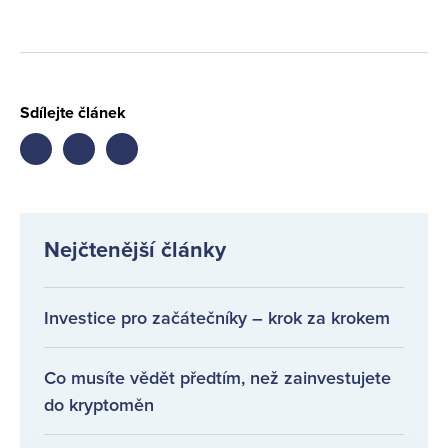
Sdílejte článek
Share
Share
Share
on
on
on
facebook
twitter
LinkedIn
Nejčtenější články
Investice pro začátečníky – krok za krokem
Co musíte vědět předtím, než zainvestujete
do kryptoměn