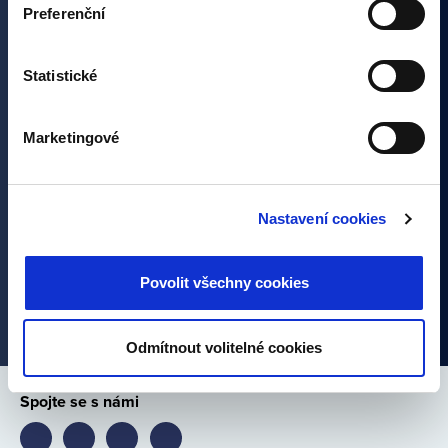
Zajímají vás naše články?
Preferenční
„Nastavení cookies“.
Přihlašte se k odběru a nezmeškejte žádnou novinku ze
Statistické
světa investic. Přihlášením se k odběru dáváte souhlas
se zpracováním osobních údajů.
Marketingové
Nastavení cookies
Povolit všechny cookies
Alternative:
Odmítnout volitelné cookies
Spojte se s námi
Bondster
Bondster
Bondster
Bondster