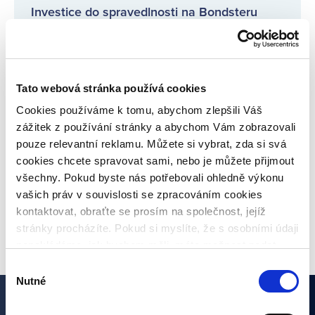
Investice do spravedlnosti na Bondsteru
přitahují pozornost médií!
Pravidelné informace o poskytovatelích
Tato webová stránka používá cookies
úvěrů
Cookies používáme k tomu, abychom zlepšili Váš
zážitek z používání stránky a abychom Vám zobrazovali
Co je inflace, jaké jsou druhy a jaká bude
pouze relevantní reklamu. Můžete si vybrat, zda si svá
meziroční inflace?
cookies chcete spravovat sami, nebo je můžete přijmout
všechny. Pokud byste nás potřebovali ohledně výkonu
vašich práv v souvislosti se zpracováním cookies
VŠECHNY ČLÁNKY
kontaktovat, obraťte se prosím na společnost, jejíž
stránky procházíte. Pokud si myslíte, že s osobními údaji
nenakládáme, jak bychom měli, máte možnost podat
stížnost u Úřadu pro ochranu osobních údajů. Budeme
Výběr
však rádi, pokud se nejdříve obrátíte přímo na nás a
Nutné
souhlasu
budeme tak moct Váš požadavek obratem vyřešit. Svoje
nastavení můžete kdykoliv změnit v zápatí stránky