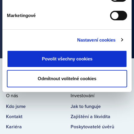
Marketingové
Nastavení cookies
Povolit všechny cookies
Spojte se s námi
Odmítnout volitelné cookies
Bondster
Bondster
Bondster
Bondster
Facebook
LinkedIn
Instagram
YouTube
O nás
Investování
Kdo jsme
Jak to funguje
Kontakt
Zajištění a likvidita
Kariéra
Poskytovatelé úvěrů