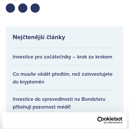
Share
Share
Share
on
on
on
facebook
twitter
LinkedIn
Nejčtenější články
Investice pro začátečníky – krok za krokem
Co musíte vědět předtím, než zainvestujete
do kryptoměn
Investice do spravedlnosti na Bondsteru
přitahují pozornost médií!
Pravidelné informace o poskytovatelích