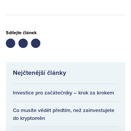
Sdílejte článek
Share
Share
Share
on
on
on
facebook
twitter
LinkedIn
Nejčtenější články
Investice pro začátečníky – krok za krokem
Co musíte vědět předtím, než zainvestujete
do kryptoměn