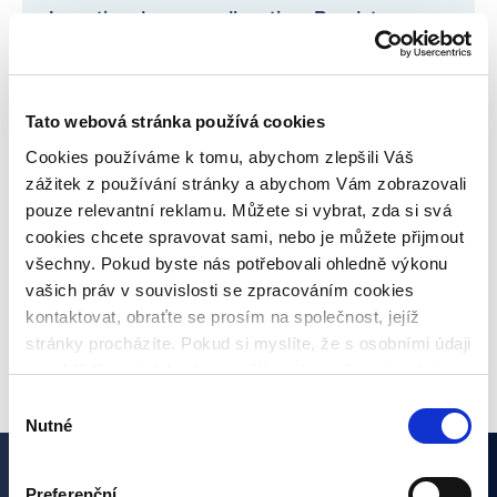
Investice do spravedlnosti na Bondsteru
přitahují pozornost médií!
Pravidelné informace o poskytovatelích
Tato webová stránka používá cookies
úvěrů
Cookies používáme k tomu, abychom zlepšili Váš
zážitek z používání stránky a abychom Vám zobrazovali
Co je inflace, jaké jsou druhy a jaká bude
pouze relevantní reklamu. Můžete si vybrat, zda si svá
meziroční inflace?
cookies chcete spravovat sami, nebo je můžete přijmout
všechny. Pokud byste nás potřebovali ohledně výkonu
vašich práv v souvislosti se zpracováním cookies
kontaktovat, obraťte se prosím na společnost, jejíž
VŠECHNY ČLÁNKY
stránky procházíte. Pokud si myslíte, že s osobními údaji
nenakládáme, jak bychom měli, máte možnost podat
stížnost u Úřadu pro ochranu osobních údajů. Budeme
Výběr
však rádi, pokud se nejdříve obrátíte přímo na nás a
Nutné
souhlasu
budeme tak moct Váš požadavek obratem vyřešit. Svoje
nastavení můžete kdykoliv změnit v zápatí stránky
Preferenční