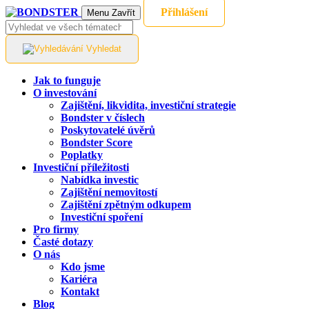
Přihlášení
Menu
Zavřít
Vyhledat
Jak to funguje
O investování
Zajištění, likvidita, investiční strategie
Bondster v číslech
Poskytovatelé úvěrů
Bondster Score
Poplatky
Investiční příležitosti
Nabídka investic
Zajištění nemovitostí
Zajištění zpětným odkupem
Investiční spoření
Pro firmy
Časté dotazy
O nás
Kdo jsme
Kariéra
Kontakt
Blog