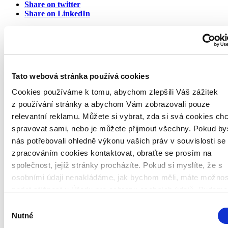
Share on twitter
Share on LinkedIn
Nejčtenější články
Investice pro začátečníky – krok za krokem
Co musíte vědět předtím, než zainvestujete do kryptoměn
Investice do spravedlnosti na Bondsteru přitahují
Tato webová stránka používá cookies
pozornost médií!
Cookies používáme k tomu, abychom zlepšili Váš zážitek
Pravidelné informace o poskytovatelích úvěrů
Co je inflace, jaké jsou druhy a jaká bude meziroční
z používání stránky a abychom Vám zobrazovali pouze
inflace?
relevantní reklamu. Můžete si vybrat, zda si svá cookies ch
spravovat sami, nebo je můžete přijmout všechny. Pokud by
Všechny články
nás potřebovali ohledně výkonu vašich práv v souvislosti se
Zajímají vás naše články?
zpracováním cookies kontaktovat, obraťte se prosím na
společnost, jejíž stránky procházíte. Pokud si myslíte, že s
Přihlašte se k odběru a nezmeškejte žádnou novinku ze světa
osobními údaji nenakládáme, jak bychom měli, máte možnos
investic. Přihlášením se k odběru dáváte souhlas se
podat stížnost u Úřadu pro ochranu osobních údajů. Budeme
zpracováním osobních údajů.
však rádi, pokud se nejdříve obrátíte přímo na nás a budeme
Výběr
moct Váš požadavek obratem vyřešit. Svoje nastavení může
Nutné
souhlasu
kdykoliv změnit v zápatí stránky „Nastavení cookies“.