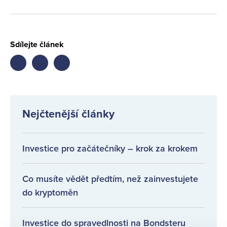
Sdílejte článek
Share
Share
Share
on
on
on
facebook
twitter
LinkedIn
Nejčtenější články
Investice pro začátečníky – krok za krokem
Co musíte vědět předtím, než zainvestujete
do kryptoměn
Investice do spravedlnosti na Bondsteru