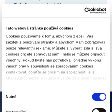
přitahují pozornost médií!
Pravidelné informace o poskytovatelích
úvěrů
Tato webová stránka používá cookies
Cookies používáme k tomu, abychom zlepšili Váš
Co je inflace, jaké jsou druhy a jaká bude
zážitek z používání stránky a abychom Vám zobrazovali
meziroční inflace?
pouze relevantní reklamu. Můžete si vybrat, zda si svá
cookies chcete spravovat sami, nebo je můžete přijmout
všechny. Pokud byste nás potřebovali ohledně výkonu
vašich práv v souvislosti se zpracováním cookies
VŠECHNY ČLÁNKY
kontaktovat, obraťte se prosím na společnost, jejíž
stránky procházíte. Pokud si myslíte, že s osobními údaji
nenakládáme, jak bychom měli, máte možnost podat
stížnost u Úřadu pro ochranu osobních údajů. Budeme
Výběr
však rádi, pokud se nejdříve obrátíte přímo na nás a
Nutné
souhlasu
budeme tak moct Váš požadavek obratem vyřešit. Svoje
Zajímají vás naše články?
nastavení můžete kdykoliv změnit v zápatí stránky