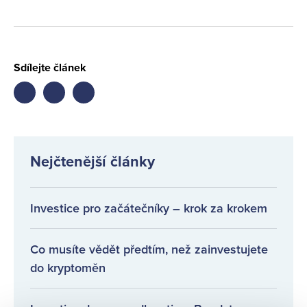
Sdílejte článek
Share
Share
Share
on
on
on
facebook
twitter
LinkedIn
Nejčtenější články
Investice pro začátečníky – krok za krokem
Co musíte vědět předtím, než zainvestujete
do kryptoměn