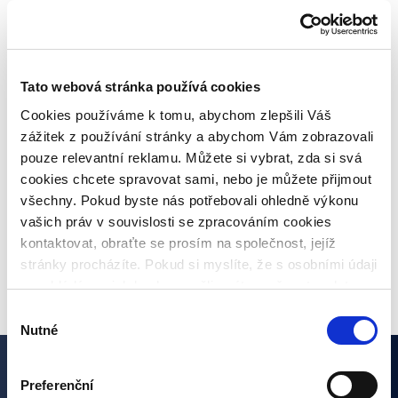
Investice do spravedlnosti na Bondsteru
přitahují pozornost médií!
Pravidelné informace o poskytovatelích
Tato webová stránka používá cookies
úvěrů
Cookies používáme k tomu, abychom zlepšili Váš
zážitek z používání stránky a abychom Vám zobrazovali
Co je inflace, jaké jsou druhy a jaká bude
pouze relevantní reklamu. Můžete si vybrat, zda si svá
meziroční inflace?
cookies chcete spravovat sami, nebo je můžete přijmout
všechny. Pokud byste nás potřebovali ohledně výkonu
vašich práv v souvislosti se zpracováním cookies
kontaktovat, obraťte se prosím na společnost, jejíž
VŠECHNY ČLÁNKY
stránky procházíte. Pokud si myslíte, že s osobními údaji
nenakládáme, jak bychom měli, máte možnost podat
stížnost u Úřadu pro ochranu osobních údajů. Budeme
Výběr
však rádi, pokud se nejdříve obrátíte přímo na nás a
Nutné
souhlasu
budeme tak moct Váš požadavek obratem vyřešit. Svoje
nastavení můžete kdykoliv změnit v zápatí stránky
Preferenční
Zajímají vás naše články?
„Nastavení cookies“.