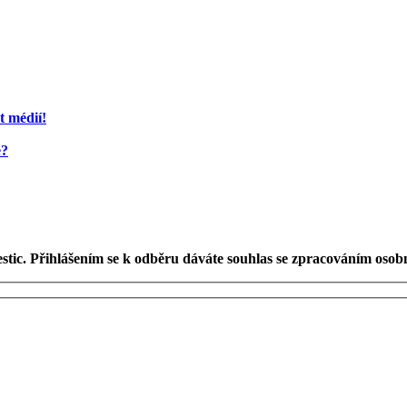
t médií!
e?
estic. Přihlášením se k odběru dáváte souhlas se zpracováním osob