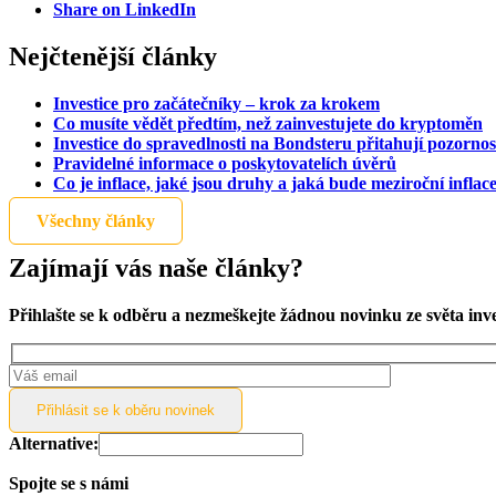
Share on LinkedIn
Nejčtenější články
Investice pro začátečníky – krok za krokem
Co musíte vědět předtím, než zainvestujete do kryptoměn
Investice do spravedlnosti na Bondsteru přitahují pozornos
Pravidelné informace o poskytovatelích úvěrů
Co je inflace, jaké jsou druhy a jaká bude meziroční inflac
Všechny články
Zajímají vás naše články?
Přihlašte se k odběru a nezmeškejte žádnou novinku ze světa inv
Alternative:
Spojte se s námi