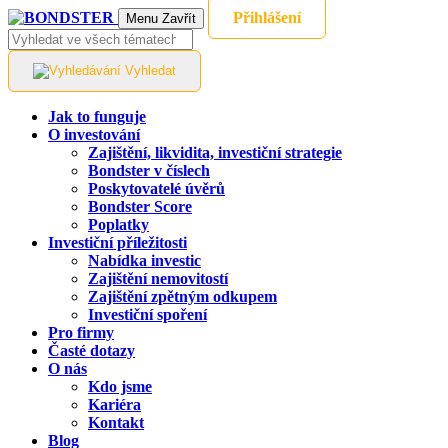
Přihlášení
Menu
Zavřít
Vyhledat
Jak to funguje
O investování
Zajištění, likvidita, investiční strategie
Bondster v číslech
Poskytovatelé úvěrů
Bondster Score
Poplatky
Investiční příležitosti
Nabídka investic
Zajištění nemovitostí
Zajištění zpětným odkupem
Investiční spoření
Pro firmy
Časté dotazy
O nás
Kdo jsme
Kariéra
Kontakt
Blog