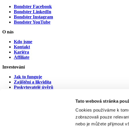
Bondster Facebook
Bondster LinkedIn
Bondster Instagram
Bondster YouTube
O nás
Kdo jsme
Kontakt
Kariéra
Affiliate
Investování
Jak to funguje
Zajištění a likvidita
Poskytovatelé úvěrů
Poskytovatelé v prodlení
Tato webová stránka použ
Dokumenty
Cookies používáme k tomu
Právní ujednání
zobrazovali pouze relevan
Dokumenty ke stažení
Poplatky
nebo je můžete přijmout v
Cookies