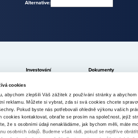
Alternative:
Investování
Dokumenty
Jak to funguje
Právní ujednání
ívá cookies
Zajištění a likvidita
Dokumenty ke stažení
, abychom zlepšili Váš zážitek z používání stránky a abycho
Poskytovatelé úvěrů
Poplatky
tní reklamu. Můžete si vybrat, zda si svá cookies chcete spravo
šechny. Pokud byste nás potřebovali ohledně výkonu vašich prá
Poskytovatelé v prodlení
Cookies
 cookies kontaktovat, obraťte se prosím na společnost, jejíž st
íte, že s osobními údaji nenakládáme, jak bychom měli, máte m
anu osobních údajů. Budeme však rádi, pokud se nejdříve obrátí