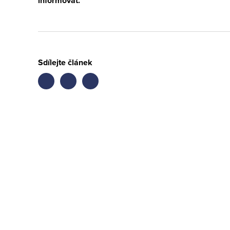
informovat.
Sdílejte článek
Share
Share
Share
on
on
on
facebook
twitter
LinkedIn