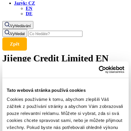
Jazyk:
CZ
EN
DE
Vyhledávání
Vyhledat
Zpět
Jijenge Credit Limited EN
5. 8. 2025
Tato webová stránka používá cookies
Our legal representatives have approached the Ombudsman to
obtain relevant statements from both the central bank and the
Cookies používáme k tomu, abychom zlepšili Váš
provider in relation to our submission. We will keep you
zážitek z používání stránky a abychom Vám zobrazovali
informed of further developments.
pouze relevantní reklamu. Můžete si vybrat, zda si svá
cookies chcete spravovat sami, nebo je můžete přijmout
Sdílejte článek
všechny. Pokud byste nás potřebovali ohledně výkonu