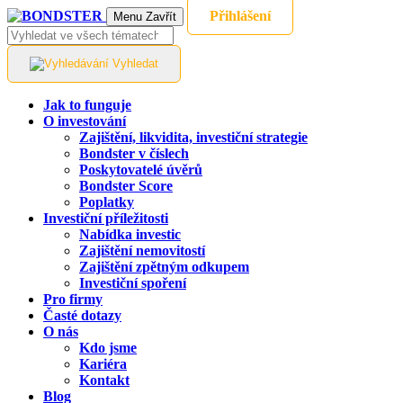
Přihlášení
Menu
Zavřít
Vyhledat
Jak to funguje
O investování
Zajištění, likvidita, investiční strategie
Bondster v číslech
Poskytovatelé úvěrů
Bondster Score
Poplatky
Investiční příležitosti
Nabídka investic
Zajištění nemovitostí
Zajištění zpětným odkupem
Investiční spoření
Pro firmy
Časté dotazy
O nás
Kdo jsme
Kariéra
Kontakt
Blog