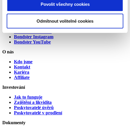
Povolit všechny cookies
Spojte se s námi
Odmítnout volitelné cookies
Bondster Facebook
Bondster LinkedIn
Bondster Instagram
Bondster YouTube
O nás
Kdo jsme
Kontakt
Kariéra
Affiliate
Investování
Jak to funguje
Zajištění a likvidita
Poskytovatelé úvěrů
Poskytovatelé v prodlení
Dokumenty