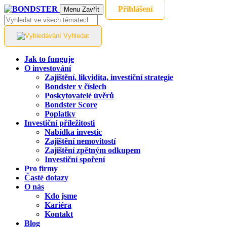
Přihlášení
Menu
Zavřít
Vyhledat
Jak to funguje
O investování
Zajištění, likvidita, investiční strategie
Bondster v číslech
Poskytovatelé úvěrů
Bondster Score
Poplatky
Investiční příležitosti
Nabídka investic
Zajištění nemovitostí
Zajištění zpětným odkupem
Investiční spoření
Pro firmy
Časté dotazy
O nás
Kdo jsme
Kariéra
Kontakt
Blog