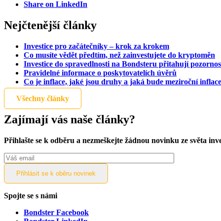
Share on LinkedIn
Nejčtenější články
Investice pro začátečníky – krok za krokem
Co musíte vědět předtím, než zainvestujete do kryptoměn
Investice do spravedlnosti na Bondsteru přitahují pozornos
Pravidelné informace o poskytovatelích úvěrů
Co je inflace, jaké jsou druhy a jaká bude meziroční inflac
Všechny články
Zajímají vás naše články?
Přihlašte se k odběru a nezmeškejte žádnou novinku ze světa inv
Spojte se s námi
Bondster Facebook