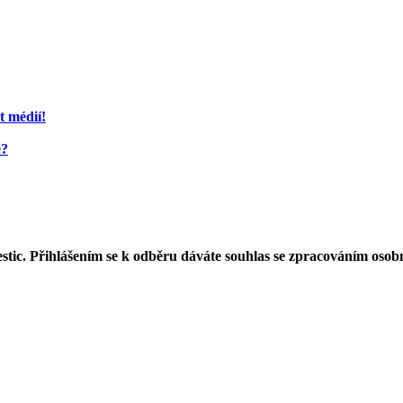
t médií!
e?
estic. Přihlášením se k odběru dáváte souhlas se zpracováním osob