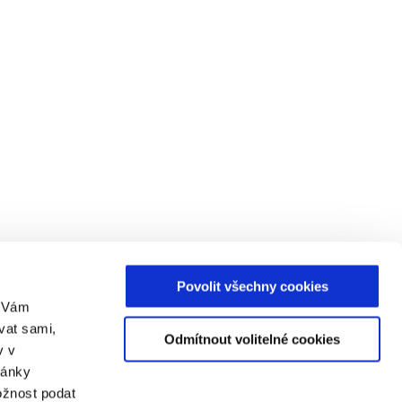
Povolit všechny cookies
m Vám
vat sami,
Odmítnout volitelné cookies
v v
ránky
ožnost podat