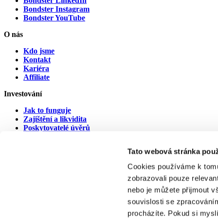
Bondster LinkedIn
Bondster Instagram
Bondster YouTube
O nás
Kdo jsme
Kontakt
Kariéra
Affiliate
Investování
Jak to funguje
Zajištění a likvidita
Poskytovatelé úvěrů
Poskytovatelé v prodlení
Tato webová stránka použ
Dokumenty
Cookies používáme k tomu
Právní ujednání
Dokumenty ke stažení
zobrazovali pouze relevan
Poplatky
nebo je můžete přijmout v
Cookies
souvislosti se zpracováním
procházíte. Pokud si mysl