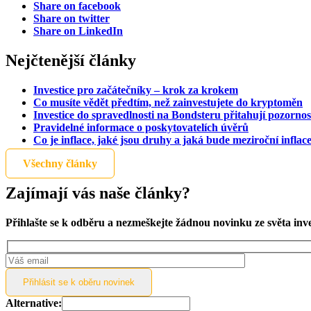
Share on facebook
Share on twitter
Share on LinkedIn
Nejčtenější články
Investice pro začátečníky – krok za krokem
Co musíte vědět předtím, než zainvestujete do kryptoměn
Investice do spravedlnosti na Bondsteru přitahují pozornos
Pravidelné informace o poskytovatelích úvěrů
Co je inflace, jaké jsou druhy a jaká bude meziroční inflac
Všechny články
Zajímají vás naše články?
Přihlašte se k odběru a nezmeškejte žádnou novinku ze světa inv
Alternative: