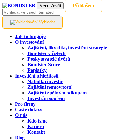
Přihlášení
Menu
Zavřít
Vyhledat
Jak to funguje
O investování
Zajištění, likvidita, investiční strategie
Bondster v číslech
Poskytovatelé úvěrů
Bondster Score
Poplatky
Investiční příležitosti
Nabídka investic
Zajištění nemovitostí
Zajištění zpětným odkupem
Investiční spoření
Pro firmy
Časté dotazy
O nás
Kdo jsme
Kariéra
Kontakt
Blog