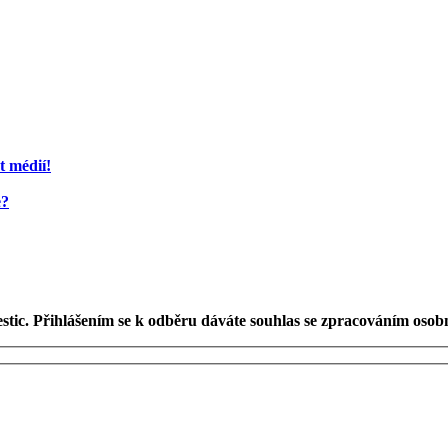
t médií!
e?
estic. Přihlášením se k odběru dáváte souhlas se zpracováním osob