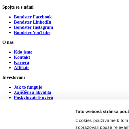
Spojte se s námi
Bondster Facebook
Bondster LinkedIn
Bondster Instagram
Bondster YouTube
O nás
Kdo jsme
Kontakt
Kariéra
Affiliate
Investování
Jak to funguje
Zajištění a likvidita
Poskytovatelé úvěrů
Poskytovatelé v prodlení
Tato webová stránka použ
Dokumenty
Cookies používáme k tomu
Právní ujednání
zobrazovali pouze relevan
Dokumenty ke stažení