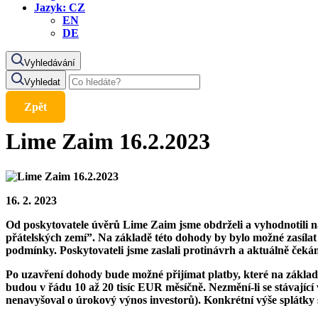
Jazyk:
CZ
EN
DE
Vyhledávání
Vyhledat
Zpět
Lime Zaim 16.2.2023
16. 2. 2023
Od poskytovatele úvěrů Lime Zaim jsme obdrželi a vyhodnotili n
přátelských zemí”. Na základě této dohody by bylo možné zasíla
podmínky. Poskytovateli jsme zaslali protinávrh a aktuálně ček
Po uzavření dohody bude možné přijímat platby, které na základě
budou v řádu 10 až 20 tisíc EUR měsíčně. Nezmění-li se stávající 
nenavyšoval o úrokový výnos investorů). Konkrétní výše splátk