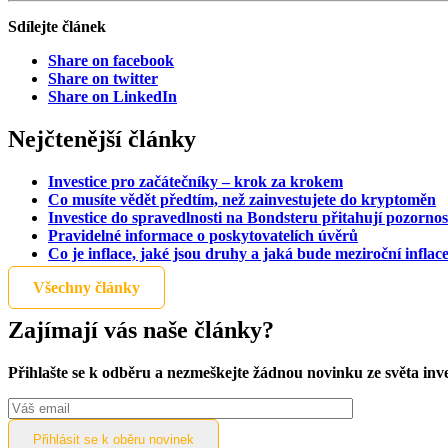
Sdílejte článek
Share on facebook
Share on twitter
Share on LinkedIn
Nejčtenější články
Investice pro začátečníky – krok za krokem
Co musíte vědět předtím, než zainvestujete do kryptoměn
Investice do spravedlnosti na Bondsteru přitahují pozornos
Pravidelné informace o poskytovatelích úvěrů
Co je inflace, jaké jsou druhy a jaká bude meziroční inflac
Všechny články
Zajímají vás naše články?
Přihlašte se k odběru a nezmeškejte žádnou novinku ze světa inv