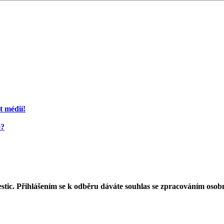
t médií!
e?
estic. Přihlášením se k odběru dáváte souhlas se zpracováním osob