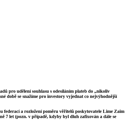
dů pro udělení souhlasu s odesíláním plateb do „nikoliv
né době se snažíme pro investory vyjednat co nejvýhodnější
u federací a rozložení poměru věřitelů poskytovatele Lime Zaim
ně 7 let (pozn. v případě, kdyby byl dluh zafixován a dále se