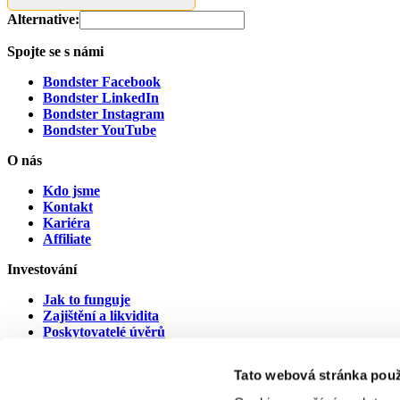
Alternative:
Spojte se s námi
Bondster Facebook
Bondster LinkedIn
Bondster Instagram
Bondster YouTube
O nás
Kdo jsme
Kontakt
Kariéra
Affiliate
Investování
Jak to funguje
Zajištění a likvidita
Poskytovatelé úvěrů
Poskytovatelé v prodlení
Tato webová stránka použ
Dokumenty