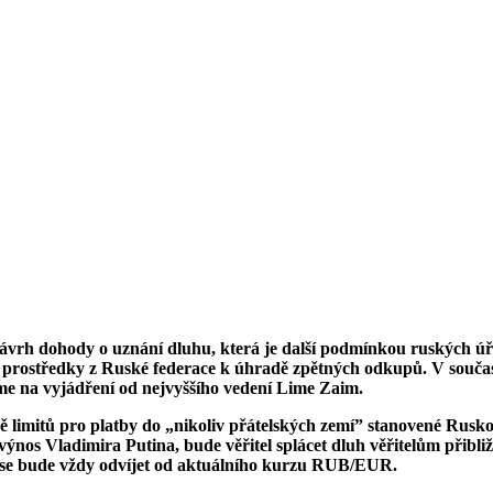
ávrh dohody o uznání dluhu, která je další podmínkou ruských úřa
t prostředky z Ruské federace k úhradě zpětných odkupů. V součas
áme na vyjádření od nejvyššího vedení Lime Zaim.
 limitů pro platby do „nikoliv přátelských zemí” stanovené Rusko
výnos Vladimira Putina, bude věřitel splácet dluh věřitelům přibliž
y se bude vždy odvíjet od aktuálního kurzu RUB/EUR.