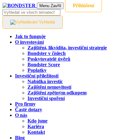
Přihlášení
Menu
Zavřít
Vyhledat
Jak to funguje
O investování
Zajištění, likvidita, investiční strategie
Bondster v číslech
Poskytovatelé úvěrů
Bondster Score
Poplatky
Investiční příležitosti
Nabídka investic
Zajištění nemovitostí
Zajištění zpětným odkupem
Investiční spoření
Pro firmy
Časté dotazy
O nás
Kdo jsme
Kariéra
Kontakt
Blog