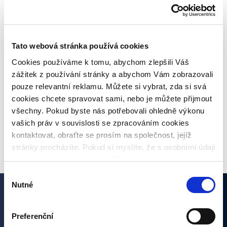
Pravidelné informace o poskytovatelích
úvěrů
Tato webová stránka používá cookies
Cookies používáme k tomu, abychom zlepšili Váš
Co je inflace, jaké jsou druhy a jaká bude
zážitek z používání stránky a abychom Vám zobrazovali
meziroční inflace?
pouze relevantní reklamu. Můžete si vybrat, zda si svá
cookies chcete spravovat sami, nebo je můžete přijmout
všechny. Pokud byste nás potřebovali ohledně výkonu
vašich práv v souvislosti se zpracováním cookies
VŠECHNY ČLÁNKY
kontaktovat, obraťte se prosím na společnost, jejíž
stránky procházíte. Pokud si myslíte, že s osobními údaji
nenakládáme, jak bychom měli, máte možnost podat
stížnost u Úřadu pro ochranu osobních údajů. Budeme
Výběr
však rádi, pokud se nejdříve obrátíte přímo na nás a
Nutné
souhlasu
budeme tak moct Váš požadavek obratem vyřešit. Svoje
Zajímají vás naše články?
nastavení můžete kdykoliv změnit v zápatí stránky
Preferenční
„Nastavení cookies“.