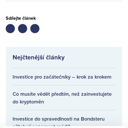
Sdílejte článek
Share
Share
Share
on
on
on
facebook
twitter
LinkedIn
Nejčtenější články
Investice pro začátečníky – krok za krokem
Co musíte vědět předtím, než zainvestujete
do kryptoměn
Investice do spravedlnosti na Bondsteru
přitahují pozornost médií!