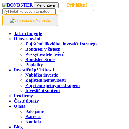
Přihlášení
Menu
Zavřít
Vyhledat
Jak to funguje
O investování
Zajištění, likvidita, investiční strategie
Bondster v číslech
Poskytovatelé úvěrů
Bondster Score
Poplatky
Investiční příležitosti
Nabídka investic
Zajištění nemovitostí
Zajištění zpětným odkupem
Investiční spoření
Pro firmy
Časté dotazy
O nás
Kdo jsme
Kariéra
Kontakt
Blog