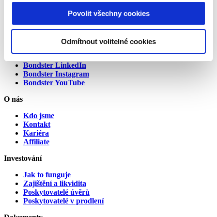
Povolit všechny cookies
Spojte se s námi
Odmítnout volitelné cookies
Bondster Facebook
Bondster LinkedIn
Bondster Instagram
Bondster YouTube
O nás
Kdo jsme
Kontakt
Kariéra
Affiliate
Investování
Jak to funguje
Zajištění a likvidita
Poskytovatelé úvěrů
Poskytovatelé v prodlení