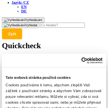
Jazyk:
CZ
EN
DE
Vyhledávání
Vyhledat
Zpět
Quickcheck
4. 10. 2024
Poskytovatel QuickCheck nás informoval o zhoršené finanční
Tato webová stránka používá cookies
situaci a požádal o snížení splátek. Zaslaný návrh nyní
posuzujeme. Dosud přijaté prostředky rozdělíme mezi
Cookies používáme k tomu, abychom zlepšili Váš
investory. Další splátky budou vypláceny v závislosti na
zážitek z používání stránky a abychom Vám zobrazovali
příchozích platbách od poskytovatele. O dalším vývoji situace
vás budeme informovat.
pouze relevantní reklamu. Můžete si vybrat, zda si svá
cookies chcete spravovat sami, nebo je můžete přijmout