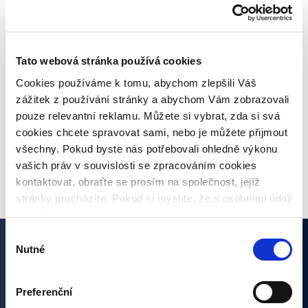
Pravidelné informace o poskytovatelích
úvěrů
Tato webová stránka používá cookies
Co je inflace, jaké jsou druhy a jaká bude
Cookies používáme k tomu, abychom zlepšili Váš
meziroční inflace?
zážitek z používání stránky a abychom Vám zobrazovali
pouze relevantní reklamu. Můžete si vybrat, zda si svá
cookies chcete spravovat sami, nebo je můžete přijmout
všechny. Pokud byste nás potřebovali ohledně výkonu
VŠECHNY ČLÁNKY
vašich práv v souvislosti se zpracováním cookies
kontaktovat, obraťte se prosím na společnost, jejíž
stránky procházíte. Pokud si myslíte, že s osobními údaji
nenakládáme, jak bychom měli, máte možnost podat
stížnost u Úřadu pro ochranu osobních údajů. Budeme
Výběr
však rádi, pokud se nejdříve obrátíte přímo na nás a
Nutné
souhlasu
Zajímají vás naše články?
budeme tak moct Váš požadavek obratem vyřešit. Svoje
nastavení můžete kdykoliv změnit v zápatí stránky
Preferenční
„Nastavení cookies“.
Přihlašte se k odběru a nezmeškejte žádnou novinku ze