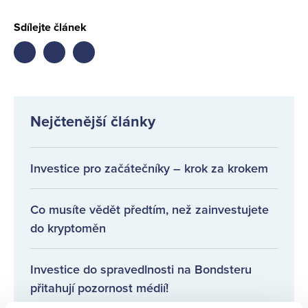
Sdílejte článek
Share
Share
Share
on
on
on
facebook
twitter
LinkedIn
Nejčtenější články
Investice pro začátečníky – krok za krokem
Co musíte vědět předtím, než zainvestujete
do kryptoměn
Investice do spravedlnosti na Bondsteru
přitahují pozornost médií!