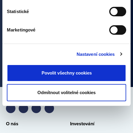
světa investic. Přihlášením se k odběru dáváte souhlas
se zpracováním osobních údajů.
Statistické
Marketingové
Nastavení cookies
Alternative:
Povolit všechny cookies
Odmítnout volitelné cookies
Spojte se s námi
Bondster
Bondster
Bondster
Bondster
Facebook
LinkedIn
Instagram
YouTube
O nás
Investování