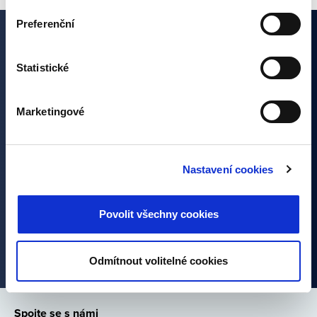
nastavení můžete kdykoliv změnit v zápatí stránky
Preferenční
„Nastavení cookies“.
Zajímají vás naše články?
Statistické
Přihlašte se k odběru a nezmeškejte žádnou novinku ze
světa investic. Přihlášením se k odběru dáváte souhlas
Marketingové
se zpracováním osobních údajů.
Nastavení cookies
Povolit všechny cookies
Odmítnout volitelné cookies
Spojte se s námi