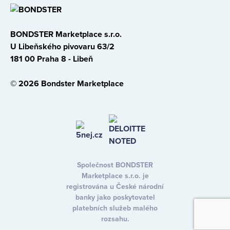
BONDSTER Marketplace s.r.o.
U Libeňského pivovaru 63/2
181 00 Praha 8 - Libeň
© 2026 Bondster Marketplace
Společnost BONDSTER
Marketplace s.r.o. je
registrována u České národní
banky jako poskytovatel
platebních služeb malého
rozsahu.