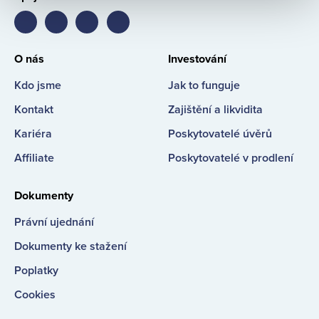
Bondster
Bondster
Bondster
Bondster
Facebook
LinkedIn
Instagram
YouTube
O nás
Investování
Kdo jsme
Jak to funguje
Kontakt
Zajištění a likvidita
Kariéra
Poskytovatelé úvěrů
Affiliate
Poskytovatelé v prodlení
Dokumenty
Právní ujednání
Dokumenty ke stažení
Poplatky
Cookies