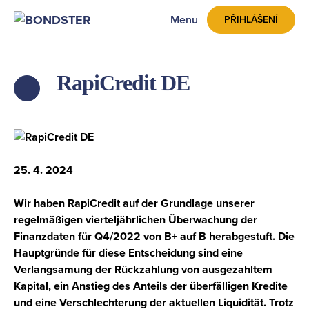
Menu
PŘIHLÁŠENÍ
RapiCredit DE
ZPĚT
25. 4. 2024
Wir haben RapiCredit auf der Grundlage unserer
regelmäßigen vierteljährlichen Überwachung der
Finanzdaten für Q4/2022 von B+ auf B herabgestuft. Die
Hauptgründe für diese Entscheidung sind eine
Verlangsamung der Rückzahlung von ausgezahltem
Kapital, ein Anstieg des Anteils der überfälligen Kredite
und eine Verschlechterung der aktuellen Liquidität. Trotz