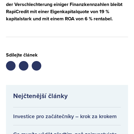
der Verschlechterung einiger Finanzkennzahlen bleibt
RapiCredit mit einer Eigenkapitalquote von 19 %
kapitalstark und mit einem ROA von 6 % rentabel.
Sdílejte článek
Share
Share
Share
on
on
on
facebook
twitter
LinkedIn
Nejčtenější články
Investice pro začátečníky – krok za krokem