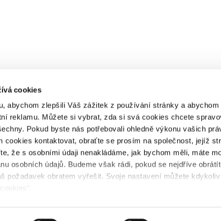
ívá cookies
, abychom zlepšili Váš zážitek z používání stránky a abycho
tní reklamu. Můžete si vybrat, zda si svá cookies chcete spravo
šechny. Pokud byste nás potřebovali ohledně výkonu vašich prá
 cookies kontaktovat, obraťte se prosím na společnost, jejíž st
íte, že s osobními údaji nenakládáme, jak bychom měli, máte m
anu osobních údajů. Budeme však rádi, pokud se nejdříve obrátí
š požadavek obratem vyřešit. Svoje nastavení můžete kdykoliv
 cookies“.