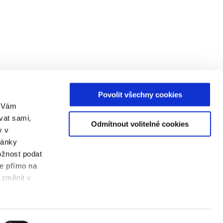
Povolit všechny cookies
m Vám
vat sami,
Odmítnout volitelné cookies
v v
ránky
ožnost podat
te přímo na
 změnit v