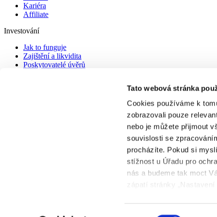
Kariéra
Affiliate
Investování
Jak to funguje
Zajištění a likvidita
Poskytovatelé úvěrů
Poskytovatelé v prodlení
Tato webová stránka použ
Dokumenty
Cookies používáme k tomu
Právní ujednání
Dokumenty ke stažení
zobrazovali pouze relevan
Poplatky
nebo je můžete přijmout v
Cookies
souvislosti se zpracováním
procházíte. Pokud si mysl
stížnost u Úřadu pro ochr
BONDSTER Marketplace s.r.o.
nás a budeme tak moct Vá
U Libeňského pivovaru 63/2
181 00 Praha 8 - Libeň
zápatí stránky „Nastavení
© 2026 Bondster Marketplace
Výběr