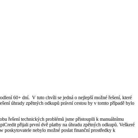
ení 60+ dní. V tuto chvíli se jedná o nejlepší možné řešení, které
řešení úhrady zpětných odkupů právní cestou by v tomto případě bylo
dobu řešení technických problémů jsme přistoupili k manuálnímu
iCredit přijali první dvě platby na úhradu zpětných odkupů. Veškeré
ow poskytovatele nebylo možné poslat finanční prostředky k