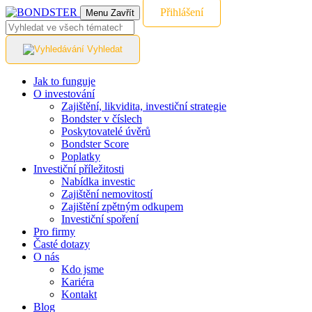
Přihlášení
Menu
Zavřít
Vyhledat
Jak to funguje
O investování
Zajištění, likvidita, investiční strategie
Bondster v číslech
Poskytovatelé úvěrů
Bondster Score
Poplatky
Investiční příležitosti
Nabídka investic
Zajištění nemovitostí
Zajištění zpětným odkupem
Investiční spoření
Pro firmy
Časté dotazy
O nás
Kdo jsme
Kariéra
Kontakt
Blog