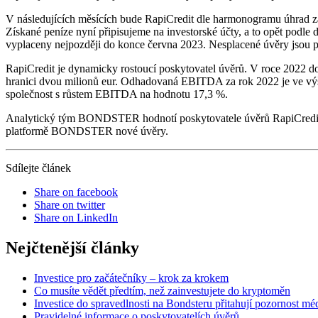
V následujících měsících bude RapiCredit dle harmonogramu úhrad zas
Získané peníze nyní připisujeme na investorské účty, a to opět podle
vyplaceny nejpozději do konce června 2023. Nesplacené úvěry jsou po
RapiCredit je dynamicky rostoucí poskytovatel úvěrů. V roce 2022 dos
hranici dvou milionů eur. Odhadovaná EBITDA za rok 2022 je ve výši
společnost s růstem EBITDA na hodnotu 17,3 %.
Analytický tým BONDSTER hodnotí poskytovatele úvěrů RapiCredit ja
platformě BONDSTER nové úvěry.
Sdílejte článek
Share on facebook
Share on twitter
Share on LinkedIn
Nejčtenější články
Investice pro začátečníky – krok za krokem
Co musíte vědět předtím, než zainvestujete do kryptoměn
Investice do spravedlnosti na Bondsteru přitahují pozornost méd
Pravidelné informace o poskytovatelích úvěrů