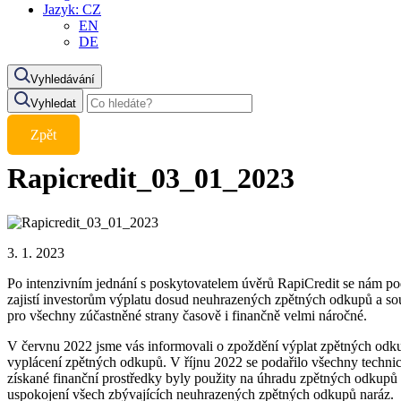
Jazyk:
CZ
EN
DE
Vyhledávání
Vyhledat
Zpět
Rapicredit_03_01_2023
3. 1. 2023
Po intenzivním jednání s poskytovatelem úvěrů RapiCredit se nám po
zajistí investorům výplatu dosud neuhrazených zpětných odkupů a so
pro všechny zúčastněné strany časově i finančně velmi náročné.
V červnu 2022 jsme vás informovali o zpoždění výplat zpětných odku
vyplácení zpětných odkupů. V říjnu 2022 se podařilo všechny technic
získané finanční prostředky byly použity na úhradu zpětných odkupů 
uspokojení všech zbývajících neuhrazených zpětných odkupů naráz.