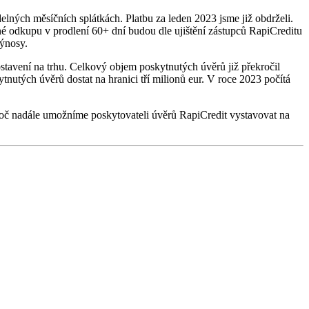
lných měsíčních splátkách. Platbu za leden 2023 jsme již obdrželi.
tné odkupu v prodlení 60+ dní budou dle ujištění zástupců RapiCreditu
výnosy.
ostavení na trhu. Celkový objem poskytnutých úvěrů již překročil
utých úvěrů dostat na hranici tří milionů eur. V roce 2023 počítá
oč nadále umožníme poskytovateli úvěrů RapiCredit vystavovat na