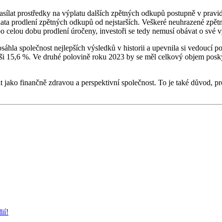
ílat prostředky na výplatu dalších zpětných odkupů postupně v pravide
 data prodlení zpětných odkupů od nejstarších. Veškeré neuhrazené zpě
 celou dobu prodlení úročeny, investoři se tedy nemusí obávat o své 
áhla společnost nejlepších výsledků v historii a upevnila si vedoucí p
 15,6 %. Ve druhé polovině roku 2023 by se měl celkový objem poskytn
ko finančně zdravou a perspektivní společnost. To je také důvod, pr
ií!