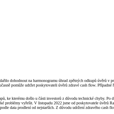
dařilo dohodnout na harmonogramu úhrad zpětných odkupů úvěrů v prodl
učasně pomůže udržet poskytovateli úvěrů zdravé cash flow. Případné 
pů, ke kterému došlo u části investorů z důvodu technické chyby. Po 
ké problémy vyřešit. V listopadu 2022 jsme od poskytovatele úvěrů Rap
podle data prodlení od nejstarších. Z důvodu udržení zdravého cash fl