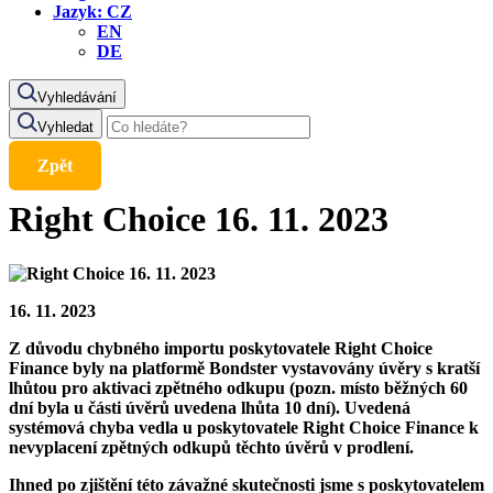
Jazyk:
CZ
EN
DE
Vyhledávání
Vyhledat
Zpět
Right Choice 16. 11. 2023
16. 11. 2023
Z důvodu chybného importu poskytovatele Right Choice
Finance byly na platformě Bondster vystavovány úvěry s kratší
lhůtou pro aktivaci zpětného odkupu (pozn. místo běžných 60
dní byla u části úvěrů uvedena lhůta 10 dní). Uvedená
systémová chyba vedla u poskytovatele Right Choice Finance k
nevyplacení zpětných odkupů těchto úvěrů v prodlení.
Ihned po zjištění této závažné skutečnosti jsme s poskytovatelem