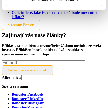
pozornost médií!
Pravidelné informace o poskytovatelích úvěrů
Co je inflace, jaké jsou druhy a jaká bude meziroční
inflace?
Všechny články
Zajímají vás naše články?
Přihlašte se k odběru a nezmeškejte žádnou novinku ze světa
investic. Přihlášením se k odběru dáváte souhlas se
zpracováním osobních údajů.
Alternative:
Spojte se s námi
Bondster Facebook
Bondster LinkedIn
Bondster Instagram
Bondster YouTube