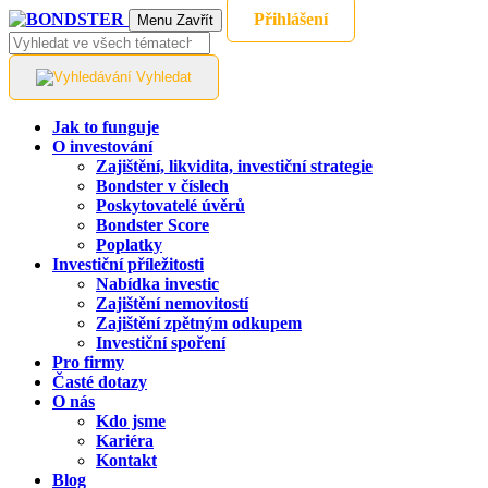
Přihlášení
Menu
Zavřít
Vyhledat
Jak to funguje
O investování
Zajištění, likvidita, investiční strategie
Bondster v číslech
Poskytovatelé úvěrů
Bondster Score
Poplatky
Investiční příležitosti
Nabídka investic
Zajištění nemovitostí
Zajištění zpětným odkupem
Investiční spoření
Pro firmy
Časté dotazy
O nás
Kdo jsme
Kariéra
Kontakt
Blog