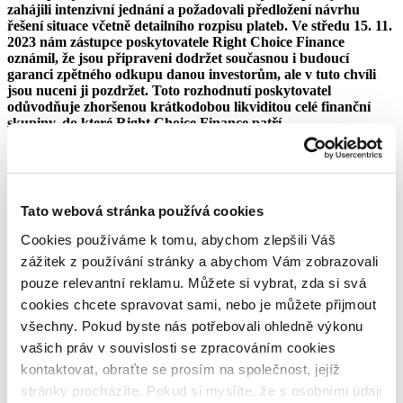
zahájili intenzivní jednání a požadovali předložení návrhu
řešení situace včetně detailního rozpisu plateb. Ve středu 15. 11.
2023 nám zástupce poskytovatele Right Choice Finance
oznámil, že jsou připraveni dodržet současnou i budoucí
garanci zpětného odkupu danou investorům, ale v tuto chvíli
jsou nuceni ji pozdržet. Toto rozhodnutí poskytovatel
odůvodňuje zhoršenou krátkodobou likviditou celé finanční
skupiny, do které Right Choice Finance patří.
Z tohoto důvodu jsme přistoupili ke snížení ratingu
poskytovatele ze stupně A- na nejnižší stupeň D (pozn. stupněm
D jsou označováni defaultní poskytovatelé). Současně jsme na
platformě Bondster pozastavili možnost vystavování nových
Tato webová stránka používá cookies
úvěrů od Right Choice Finance. Dříve vydané úvěry není
možné nabízet ani na sekundárním trhu.
Cookies používáme k tomu, abychom zlepšili Váš
zážitek z používání stránky a abychom Vám zobrazovali
Přestože jsme u Right Choice Finance přistoupili ke snížení
ratingu až na stupeň D, pravidelné monitoringy ukazují, že
pouze relevantní reklamu. Můžete si vybrat, zda si svá
firma má dostatečně silnou kapitálovou pozici. Aktuální
cookies chcete spravovat sami, nebo je můžete přijmout
problémy s likviditou, které nebyly předvídatelné v rámci
všechny. Pokud byste nás potřebovali ohledně výkonu
běžného monitoringu, brání včasné úhradě zpětných odkupů. Z
dlouhodobého hlediska je však firma kapitálově silná, což
vašich práv v souvislosti se zpracováním cookies
naznačuje, že by měla být schopna splnit své závazky vůči
kontaktovat, obraťte se prosím na společnost, jejíž
investorům v delším časovém horizontu.
stránky procházíte. Pokud si myslíte, že s osobními údaji