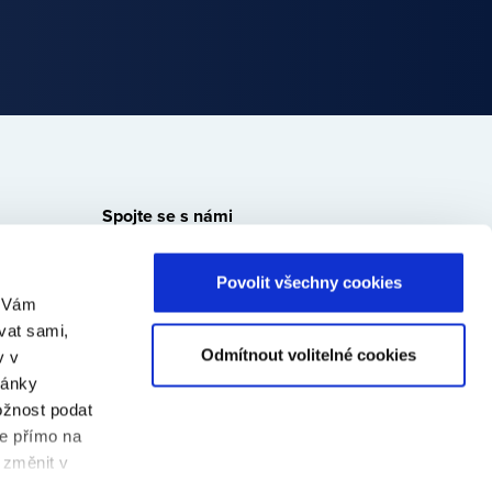
Spojte se s námi
Bondster
Bondster
Bondster
Bondster
Povolit všechny cookies
Facebook
LinkedIn
Instagram
YouTube
m Vám
vat sami,
Odmítnout volitelné cookies
v v
ránky
ožnost podat
te přímo na
 změnit v