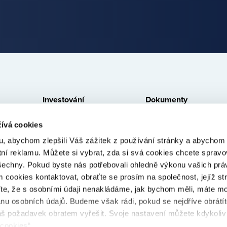
Investování
Dokumenty
Jak to funguje
Právní ujednání
ívá cookies
Zajištění a likvidita
Dokumenty ke stažení
, abychom zlepšili Váš zážitek z používání stránky a abycho
Poskytovatelé úvěrů
Poplatky
tní reklamu. Můžete si vybrat, zda si svá cookies chcete spravo
šechny. Pokud byste nás potřebovali ohledně výkonu vašich prá
Poskytovatelé v prodlení
Cookies
 cookies kontaktovat, obraťte se prosím na společnost, jejíž st
íte, že s osobními údaji nenakládáme, jak bychom měli, máte m
anu osobních údajů. Budeme však rádi, pokud se nejdříve obrátí
š požadavek obratem vyřešit. Svoje nastavení můžete kdykoliv
 cookies“.