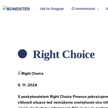
Jak to funguje
O investování
I
Right Choice
ZPĚT
5. 11. 2024
S poskytovatelem Right Choice Finance pokračujeme 
citlivosti situace teď nemůžeme zveřejňovat více i