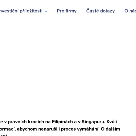
nvestiční příležitosti
Pro firmy
Časté dotazy
O ná
v právních krocích na Filipínách a v Singapuru. Kvůli
nformací, abychom nenarušili proces vymáhání. O dalším