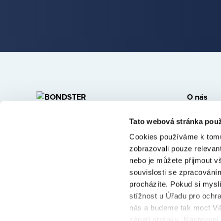
O nás
Kdo jsme
BONDSTER Marketplace s.r.o.
Tato webová stránka použ
Kontakt
U Libeňského pivovaru 63/2
Cookies používáme k tomu
181 00 Praha 8 - Libeň
Kariéra
zobrazovali pouze relevan
nebo je můžete přijmout v
Affiliate
© 2026 Bondster Marketplace
souvislosti se zpracováním
procházíte. Pokud si mysl
stížnost u Úřadu pro ochr
nás a budeme tak moct Vá
zápatí stránky „Nastavení