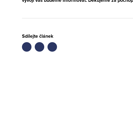
vývoji vás budeme informovat. Děkujeme za pochop
Sdílejte článek
Share
Share
Share
on
on
on
facebook
twitter
LinkedIn