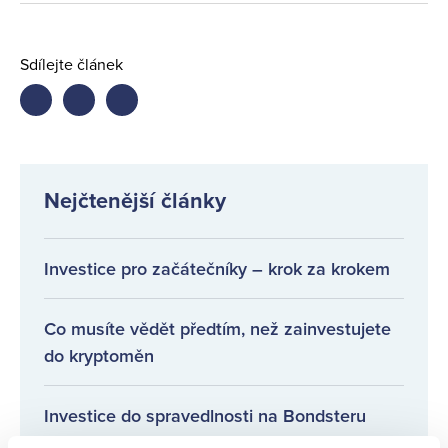
Sdílejte článek
Share
Share
Share
on
on
on
facebook
twitter
LinkedIn
Nejčtenější články
Investice pro začátečníky – krok za krokem
Co musíte vědět předtím, než zainvestujete
do kryptoměn
Investice do spravedlnosti na Bondsteru
přitahují pozornost médií!