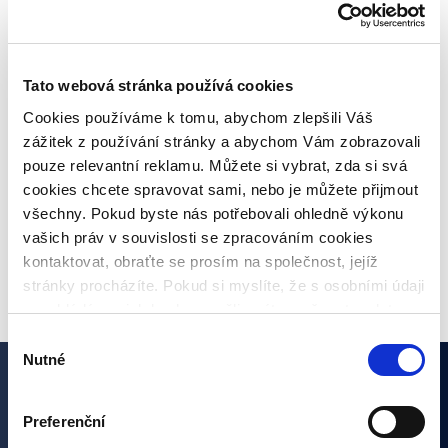
Pravidelné informace o poskytovatelích
úvěrů
Tato webová stránka používá cookies
Cookies používáme k tomu, abychom zlepšili Váš
Co je inflace, jaké jsou druhy a jaká bude
zážitek z používání stránky a abychom Vám zobrazovali
meziroční inflace?
pouze relevantní reklamu. Můžete si vybrat, zda si svá
cookies chcete spravovat sami, nebo je můžete přijmout
všechny. Pokud byste nás potřebovali ohledně výkonu
vašich práv v souvislosti se zpracováním cookies
VŠECHNY ČLÁNKY
kontaktovat, obraťte se prosím na společnost, jejíž
stránky procházíte. Pokud si myslíte, že s osobními údaji
nenakládáme, jak bychom měli, máte možnost podat
stížnost u Úřadu pro ochranu osobních údajů. Budeme
Výběr
však rádi, pokud se nejdříve obrátíte přímo na nás a
Nutné
souhlasu
budeme tak moct Váš požadavek obratem vyřešit. Svoje
Zajímají vás naše články?
nastavení můžete kdykoliv změnit v zápatí stránky
Preferenční
„Nastavení cookies“.