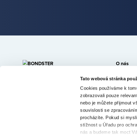
O nás
Kdo jsme
BONDSTER Marketplace s.r.o.
Tato webová stránka použ
Kontakt
U Libeňského pivovaru 63/2
Cookies používáme k tomu
181 00 Praha 8 - Libeň
Kariéra
zobrazovali pouze relevan
nebo je můžete přijmout v
Affiliate
© 2026 Bondster Marketplace
souvislosti se zpracováním
procházíte. Pokud si mysl
stížnost u Úřadu pro ochr
nás a budeme tak moct Vá