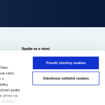
Spojte se s námi
Bondster
Bondster
Bondster
Bondster
Povolit všechny cookies
Facebook
LinkedIn
Instagram
YouTube
m Vám
vat sami,
Odmítnout volitelné cookies
v v
ránky
ožnost podat
te přímo na
 změnit v