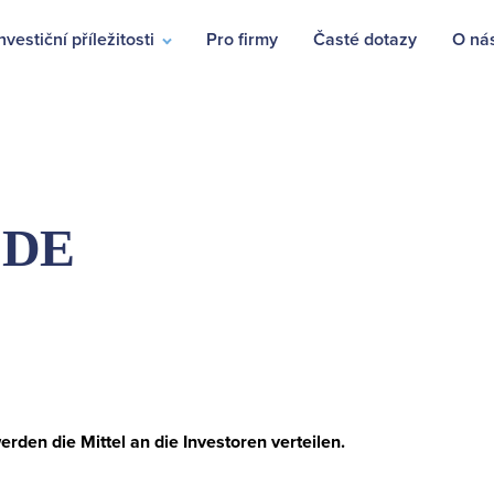
nvestiční příležitosti
Pro firmy
Časté dotazy
O ná
 DE
den die Mittel an die Investoren verteilen.