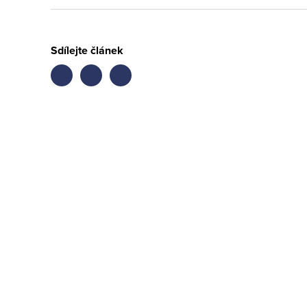
Sdílejte článek
Share
Share
Share
on
on
on
facebook
twitter
LinkedIn