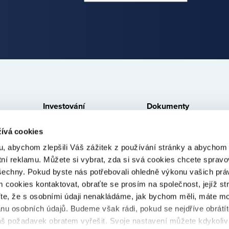
Investování
Dokumenty
Jak to funguje
Právní ujednání
ívá cookies
Zajištění a likvidita
Dokumenty ke stažení
, abychom zlepšili Váš zážitek z používání stránky a abycho
Poskytovatelé úvěrů
Poplatky
tní reklamu. Můžete si vybrat, zda si svá cookies chcete spravo
šechny. Pokud byste nás potřebovali ohledně výkonu vašich prá
Poskytovatelé v prodlení
Cookies
 cookies kontaktovat, obraťte se prosím na společnost, jejíž st
íte, že s osobními údaji nenakládáme, jak bychom měli, máte m
anu osobních údajů. Budeme však rádi, pokud se nejdříve obrátí
š požadavek obratem vyřešit. Svoje nastavení můžete kdykoliv