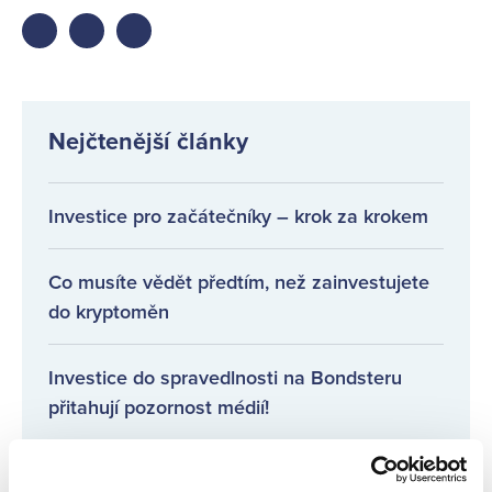
Share
Share
Share
on
on
on
facebook
twitter
LinkedIn
Nejčtenější články
Investice pro začátečníky – krok za krokem
Co musíte vědět předtím, než zainvestujete
do kryptoměn
Investice do spravedlnosti na Bondsteru
přitahují pozornost médií!
Pravidelné informace o poskytovatelích