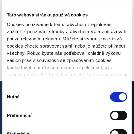
úvěrů
Tato webová stránka používá cookies
Co je inflace, jaké jsou druhy a jaká bude
Cookies používáme k tomu, abychom zlepšili Váš
meziroční inflace?
zážitek z používání stránky a abychom Vám zobrazovali
pouze relevantní reklamu. Můžete si vybrat, zda si svá
cookies chcete spravovat sami, nebo je můžete přijmout
VŠECHNY ČLÁNKY
všechny. Pokud byste nás potřebovali ohledně výkonu
vašich práv v souvislosti se zpracováním cookies
kontaktovat, obraťte se prosím na společnost, jejíž
stránky procházíte. Pokud si myslíte, že s osobními údaji
nenakládáme, jak bychom měli, máte možnost podat
stížnost u Úřadu pro ochranu osobních údajů. Budeme
Výběr
však rádi, pokud se nejdříve obrátíte přímo na nás a
Nutné
Zajímají vás naše články?
souhlasu
budeme tak moct Váš požadavek obratem vyřešit. Svoje
nastavení můžete kdykoliv změnit v zápatí stránky
Preferenční
Přihlašte se k odběru a nezmeškejte žádnou novinku ze
„Nastavení cookies“.
světa investic. Přihlášením se k odběru dáváte souhlas
se zpracováním osobních údajů.
Statistické