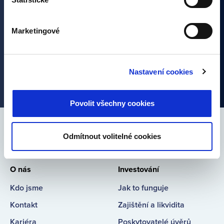
Marketingové
Nastavení cookies
Povolit všechny cookies
Spojte se s námi
Odmítnout volitelné cookies
Bondster
Bondster
Bondster
Bondster
Facebook
LinkedIn
Instagram
YouTube
O nás
Investování
Kdo jsme
Jak to funguje
Kontakt
Zajištění a likvidita
Kariéra
Poskytovatelé úvěrů