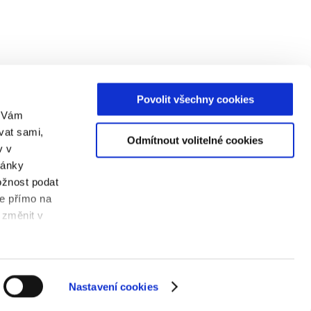
Povolit všechny cookies
m Vám
vat sami,
Odmítnout volitelné cookies
v v
ránky
ožnost podat
te přímo na
 změnit v
Nastavení cookies
enzten Umfang registriert.