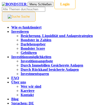
Login
Menu
Schließen
Suche
Wie es funktioniert
Investieren
Besicherung, Liquidität und Anlagestrategien
Bondster in Zahlen
Darlehensgeber
Bondster Score
Gebühren
Investitionsmöglichkeiten
Investitionsangebote
Durch Immobilien Gesicherete Anlagen
Durch Rückkauf besicherte Anlagen
Investmentsparen
FAQ
Über uns
Wer wir sind
Karriere
Kontakt
Blog
Sprachen:
DE