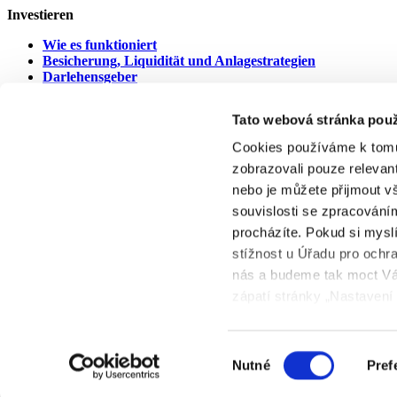
Investieren
Wie es funktioniert
Besicherung, Liquidität und Anlagestrategien
Darlehensgeber
Kreditgeber in Verzug
Tato webová stránka použ
Unterlagen
Cookies používáme k tomu
Legal agreement
zobrazovali pouze relevan
Dokumente zum Downloaden
Gebühren
nebo je můžete přijmout v
Cookies
souvislosti se zpracováním
procházíte. Pokud si mysl
stížnost u Úřadu pro ochr
BONDSTER Marketplace s.r.o.
nás a budeme tak moct Vá
U Libeňského pivovaru 63/2
181 00 Praha 8 - Libeň
zápatí stránky „Nastavení
© 2026 Bondster Marketplace
Výběr
Nutné
Pref
souhlasu
Die Gesellschaft BONDSTER Marketplace s.r.o. ist bei der Tsche