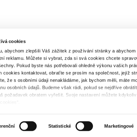
ívá cookies
, abychom zlepšili Váš zážitek z používání stránky a abycho
tní reklamu. Můžete si vybrat, zda si svá cookies chcete spravo
šechny. Pokud byste nás potřebovali ohledně výkonu vašich prá
 cookies kontaktovat, obraťte se prosím na společnost, jejíž st
íte, že s osobními údaji nenakládáme, jak bychom měli, máte m
anu osobních údajů. Budeme však rádi, pokud se nejdříve obrátí
š požadavek obratem vyřešit. Svoje nastavení můžete kdykoliv
 cookies“.
erenční
Statistické
Marketingové
chischen Nationalbank als Anbieter von Zahlungsdiensten im begr