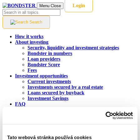
Login
Menu
Close
Search
How it works
About investing
Security, liquidity and investment strategies
Bondster in numbers
Loan providers
Bondster Score
Fees
Investment opportunities
Current investments
Investments secured by a real estate
Loans secured by buyback
Investment Savings
FAQ
About us
Who we are
Career
Contact
Blog
Tato webová stránka používá cookies
Language:
EN