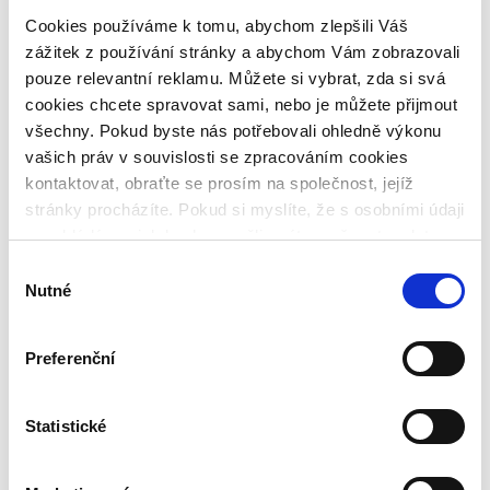
CZ
Cookies používáme k tomu, abychom zlepšili Váš
DE
zážitek z používání stránky a abychom Vám zobrazovali
pouze relevantní reklamu. Můžete si vybrat, zda si svá
Vyhledávání
cookies chcete spravovat sami, nebo je můžete přijmout
Search
všechny. Pokud byste nás potřebovali ohledně výkonu
vašich práv v souvislosti se zpracováním cookies
kontaktovat, obraťte se prosím na společnost, jejíž
No valid email has been entered. Please check if the
stránky procházíte. Pokud si myslíte, že s osobními údaji
link from the email has transferred correctly, or
nenakládáme, jak bychom měli, máte možnost podat
contact our
helpdesk
.
stížnost u Úřadu pro ochranu osobních údajů. Budeme
Výběr
však rádi, pokud se nejdříve obrátíte přímo na nás a
Nutné
souhlasu
budeme tak moct Váš požadavek obratem vyřešit. Svoje
nastavení můžete kdykoliv změnit v zápatí stránky
Preferenční
„Nastavení cookies“.
Social Media
Bondster Facebook
Statistické
Bondster LinkedIn
Bondster Instagram
Bondster YouTube