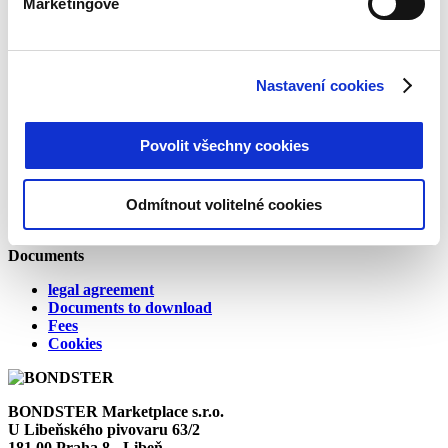
Marketingové
About us
Who we are
Contact
Career
Nastavení cookies
Affiliate
Investing
Povolit všechny cookies
How it works
Security, liquidity and investment strategies
Loan providers
Odmítnout volitelné cookies
Providers in arrears
Documents
legal agreement
Documents to download
Fees
Cookies
BONDSTER Marketplace s.r.o.
U Libeňského pivovaru 63/2
181 00 Praha 8 - Libeň