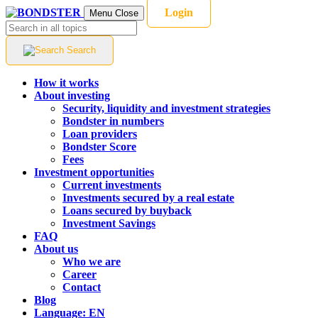
Login
Menu
Close
Search
How it works
About investing
Security, liquidity and investment strategies
Bondster in numbers
Loan providers
Bondster Score
Fees
Investment opportunities
Current investments
Investments secured by a real estate
Loans secured by buyback
Investment Savings
FAQ
About us
Who we are
Career
Contact
Blog
Language:
EN