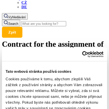
CZ
DE
Vyhledávání
Search
Zpět
Contract for the assignment of
a claim
Tato webová stránka používá cookies
December 28, 2021
Cookies používáme k tomu, abychom zlepšili Váš
zážitek z používání stránky a abychom Vám zobrazovali
Share the article
pouze relevantní reklamu. Můžete si vybrat, zda si svá
Share on facebook
cookies chcete spravovat sami, nebo je můžete přijmout
Share on twitter
všechny. Pokud byste nás potřebovali ohledně výkonu
Share on LinkedIn
vašich práv v souvislosti se zpracováním cookies