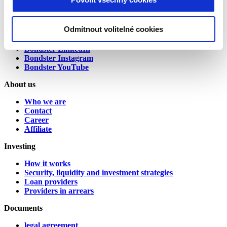
Alternative:
Social Media
Odmítnout volitelné cookies
Bondster Facebook
Bondster LinkedIn
Bondster Instagram
Bondster YouTube
About us
Who we are
Contact
Career
Affiliate
Investing
How it works
Security, liquidity and investment strategies
Loan providers
Providers in arrears
Documents
legal agreement